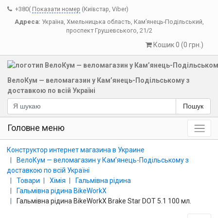
+380(
Показати номер
(Київстар, Viber)
Адреса:
Україна
,
Хмельницька область
,
Кам’янець-Подільський
,
проспект Грушевського, 21/2
Кошик 0 (0 грн.)
ВелоКум — веломагазин у Кам’янець-Подільському з
доставкою по всій Україні
Пошук
Головне меню
Конструктор интернет магазина в Украине
ВелоКум — веломагазин у Кам’янець-Подільському з
доставкою по всій Україні
Товари
Хімія
Гальмівна рідина
Гальмівна рідина BikeWorkX
Гальмівна рідина BikeWorkX Brake Star DOT 5.1 100 мл.