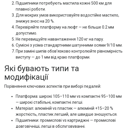
Підшипники потребують мастила кожні 500 км для
плавної роботи.
Для мокрих умов використовуйте водостійке мастило,
знижує знос на 20 %.
Перевіряйте платформу на люфт — не більше 0.2 мм
допустимо.
Не перевищуйте навантаження 120 кг на пару.
Сумісні з усіма стандартними шатунними осями 9/10 мм.
При заміні шипів обов’язково контролюйте рівномірність
виступу — до 1 мм від краю платформи.
Які бувають типи та
модифікації
Порівняння ключових аспектів при виборі педалей:
Платформа: широкі 105–110 мм vs компактні 95–100 мм
— широкі стабільні, компактні легші.
Матеріал: алюміній vs пластик — алюміній +15–20 %
жорсткість, пластик легший, але швидше зношується.
Підшипники: промислові vs картриджні — промислові
довговічніші, легші в обслуговуванні.