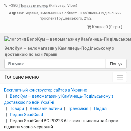
+380(
Показати номер
(Київстар, Viber)
Адреса:
Україна
,
Хмельницька область
,
Кам’янець-Подільський
,
проспект Грушевського, 21/2
Кошик 0 (0 грн.)
ВелоКум — веломагазин у Кам’янець-Подільському з
доставкою по всій Україні
Пошук
Головне меню
Бесплатный конструктор сайтов в Украине
ВелоКум — веломагазин у Кам’янець-Подільському з
доставкою по всій Україні
Товари
Велозапчастини
Трансмісія
Педалі
Педалі ScudGood
Педалі ScudGood BC-PD223 AL зі змін. шипами на 4 пром.
підшипн чорно-червоний