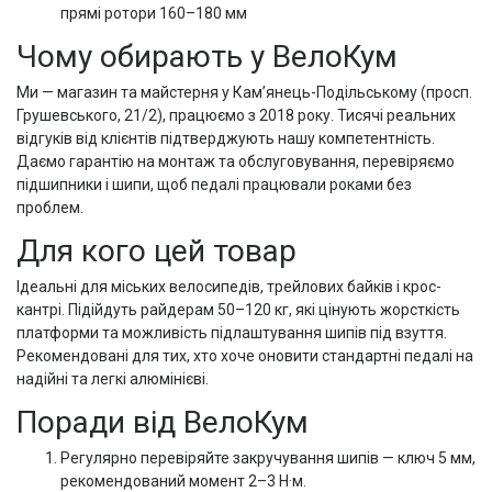
прямі ротори 160–180 мм
Чому обирають у ВелоКум
Ми — магазин та майстерня у Кам’янець-Подільському (просп.
Грушевського, 21/2), працюємо з 2018 року. Тисячі реальних
відгуків від клієнтів підтверджують нашу компетентність.
Даємо гарантію на монтаж та обслуговування, перевіряємо
підшипники і шипи, щоб педалі працювали роками без
проблем.
Для кого цей товар
Ідеальні для міських велосипедів, трейлових байків і крос-
кантрі. Підійдуть райдерам 50–120 кг, які цінують жорсткість
платформи та можливість підлаштування шипів під взуття.
Рекомендовані для тих, хто хоче оновити стандартні педалі на
надійні та легкі алюмінієві.
Поради від ВелоКум
Регулярно перевіряйте закручування шипів — ключ 5 мм,
рекомендований момент 2–3 Н·м.