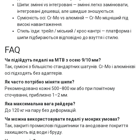
Шипи: змінні vs інтегровані — змінні легко замінювати,
інтегровані дешевші, але швидше зношуються.
Сумісність осі: Cr-Mo vs алюміній — Cr-Mo міцніший під
високі навантаження.
Стиль їзди: трейл / міський / крос-кантрі — платформа і
шипи підбираються відповідно до взуття і стилю.
FAQ
Чи підійдуть педалі на MTB з осею 9/10 мм?
Так, сумісні з більшістю стандартних шатунів. Cr-Mo і алюмінієві
осі підходять без адаптерів.
Як часто потрібно міняти шипи?
Рекомендовано кожні 500–800 км або при помітному
сточуванні, приблизно 1–2 мм.
Яка максимальна вага райдера?
До 120 кг на пару без деформацій.
Чи можна використовувати педалі у мокрих умовах?
Так, закриті промислові підшипники та анодоване покриття
захищають від води і бруду.