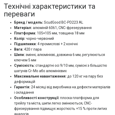
Технічні характеристики та
переваги
Бренд / модель:
ScudGood BC-PD223 AL
Матеріал:
алюміній 6061, CNC-фрезерування
Платформа:
105×105 мм, товщина 18 мм
Колір:
чорно-червоний
Підшипники:
4 промислові + 2 конічні
Вага:
420 г пара
Шипи:
змінні, алюмінієві, довжина 6 мм, регулюються
ключем 5 мм
Сумісність:
стандартні осі 9/10 мм, сумісні з більшістю
шатунів Cr-Mo або алюмінієвих
Максимальне навантаження:
до 120 кг на пару без
деформацій
Гарантія:
24 місяці від виробника на дефекти матеріалів
і складання
Особливості конструкції:
плоска платформа для
трейлу та міста, шипи легко змінюються, CNC-
фрезерування підвищує жорсткість +15 % проти литих
аналогів