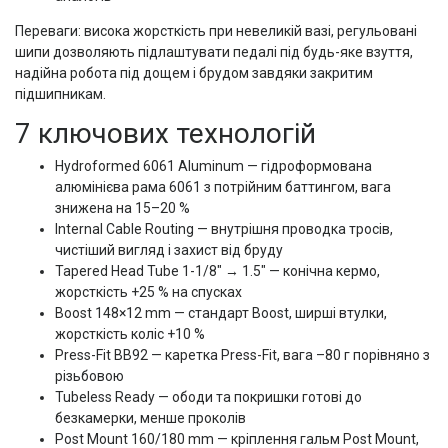
Переваги: висока жорсткість при невеликій вазі, регульовані
шипи дозволяють підлаштувати педалі під будь-яке взуття,
надійна робота під дощем і брудом завдяки закритим
підшипникам.
7 ключових технологій
Hydroformed 6061 Aluminum — гідроформована
алюмінієва рама 6061 з потрійним баттингом, вага
знижена на 15–20 %
Internal Cable Routing — внутрішня проводка тросів,
чистіший вигляд і захист від бруду
Tapered Head Tube 1-1/8" → 1.5" — конічна кермо,
жорсткість +25 % на спусках
Boost 148×12 mm — стандарт Boost, ширші втулки,
жорсткість коліс +10 %
Press-Fit BB92 — каретка Press-Fit, вага –80 г порівняно з
різьбовою
Tubeless Ready — ободи та покришки готові до
безкамерки, менше проколів
Post Mount 160/180 mm — кріплення гальм Post Mount,