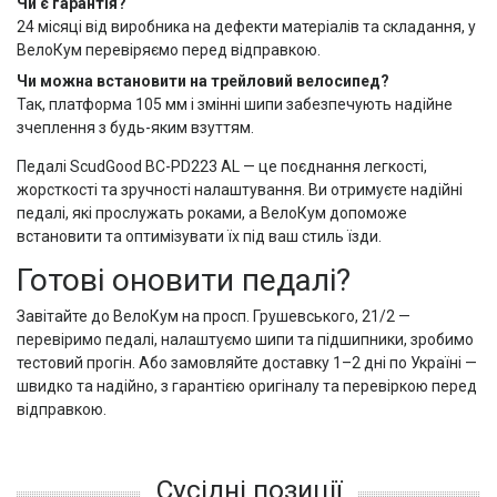
Чи є гарантія?
24 місяці від виробника на дефекти матеріалів та складання, у
ВелоКум перевіряємо перед відправкою.
Чи можна встановити на трейловий велосипед?
Так, платформа 105 мм і змінні шипи забезпечують надійне
зчеплення з будь-яким взуттям.
Педалі ScudGood BC-PD223 AL — це поєднання легкості,
жорсткості та зручності налаштування. Ви отримуєте надійні
педалі, які прослужать роками, а ВелоКум допоможе
встановити та оптимізувати їх під ваш стиль їзди.
Готові оновити педалі?
Завітайте до ВелоКум на просп. Грушевського, 21/2 —
перевіримо педалі, налаштуємо шипи та підшипники, зробимо
тестовий прогін. Або замовляйте доставку 1–2 дні по Україні —
швидко та надійно, з гарантією оригіналу та перевіркою перед
відправкою.
Сусідні позиції