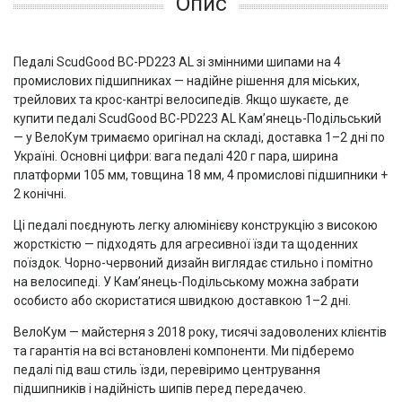
Опис
Педалі ScudGood BC-PD223 AL зі змінними шипами на 4
промислових підшипниках — надійне рішення для міських,
трейлових та крос-кантрі велосипедів. Якщо шукаєте, де
купити педалі ScudGood BC-PD223 AL Кам’янець-Подільський
— у ВелоКум тримаємо оригінал на складі, доставка 1–2 дні по
Україні. Основні цифри: вага педалі 420 г пара, ширина
платформи 105 мм, товщина 18 мм, 4 промислові підшипники +
2 конічні.
Ці педалі поєднують легку алюмінієву конструкцію з високою
жорсткістю — підходять для агресивної їзди та щоденних
поїздок. Чорно-червоний дизайн виглядає стильно і помітно
на велосипеді. У Кам’янець-Подільському можна забрати
особисто або скористатися швидкою доставкою 1–2 дні.
ВелоКум — майстерня з 2018 року, тисячі задоволених клієнтів
та гарантія на всі встановлені компоненти. Ми підберемо
педалі під ваш стиль їзди, перевіримо центрування
підшипників і надійність шипів перед передачею.