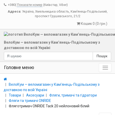
+380(
Показати номер
(Київстар, Viber)
Адреса:
Україна
,
Хмельницька область
,
Кам’янець-Подільський
,
проспект Грушевського, 21/2
Кошик 0 (0 грн.)
ВелоКум — веломагазин у Кам’янець-Подільському з
доставкою по всій Україні
Пошук
Головне меню
ВелоКум — веломагазин у Кам’янець-Подільському з
доставкою по всій Україні
Товари
Аксесуари
Фляги, тримачі та гідратори
Фляги та тримачі ONRIDE
Фляготримач ONRIDE Tack 20 нейлоновий білий