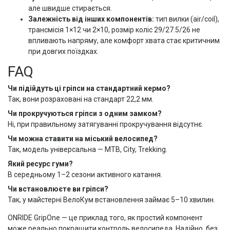
але швидше стирається.
Залежність від інших компонентів:
тип вилки (air/coil),
трансмісія 1×12 чи 2×10, розмір коліс 29/27.5/26 не
впливають напряму, але комфорт хвата стає критичним
при довгих поїздках.
FAQ
Чи підійдуть ці гріпси на стандартний кермо?
Так, вони розраховані на стандарт 22,2 мм.
Чи прокручуються гріпси з одним замком?
Ні, при правильному затягуванні прокручування відсутнє.
Чи можна ставити на міський велосипед?
Так, модель універсальна — MTB, City, Trekking.
Який ресурс гуми?
В середньому 1–2 сезони активного катання.
Чи встановлюєте ви гріпси?
Так, у майстерні ВелоКум встановлення займає 5–10 хвилин.
ONRIDE GripOne — це приклад того, як простий компонент
може реально покращити контроль велосипеда. Надійно, без