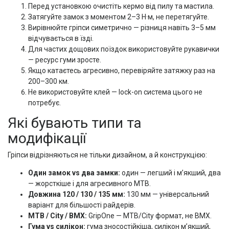
Перед установкою очистіть кермо від пилу та мастила.
Затягуйте замок з моментом 2–3 Н·м, не перетягуйте.
Вирівнюйте гріпси симетрично — різниця навіть 3–5 мм
відчувається в їзді.
Для частих дощових поїздок використовуйте рукавички
— ресурс гуми зросте.
Якщо катаєтесь агресивно, перевіряйте затяжку раз на
200–300 км.
Не використовуйте клей — lock-on система цього не
потребує.
Які бувають типи та
модифікації
Гріпси відрізняються не тільки дизайном, а й конструкцією:
Один замок vs два замки:
один — легший і м’якший, два
— жорсткіше і для агресивного MTB.
Довжина 120 / 130 / 135 мм:
130 мм — універсальний
варіант для більшості райдерів.
MTB / City / BMX:
GripOne — MTB/City формат, не BMX.
Гума vs силікон:
гума зносостійкіша, силікон м’якший,