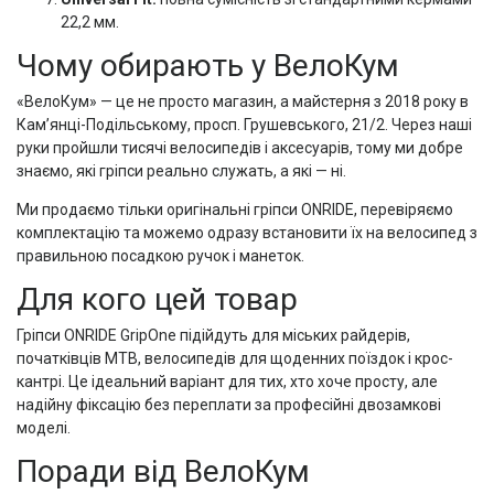
22,2 мм.
Чому обирають у ВелоКум
«ВелоКум» — це не просто магазин, а майстерня з 2018 року в
Кам’янці-Подільському, просп. Грушевського, 21/2. Через наші
руки пройшли тисячі велосипедів і аксесуарів, тому ми добре
знаємо, які гріпси реально служать, а які — ні.
Ми продаємо тільки оригінальні гріпси ONRIDE, перевіряємо
комплектацію та можемо одразу встановити їх на велосипед з
правильною посадкою ручок і манеток.
Для кого цей товар
Гріпси ONRIDE GripOne підійдуть для міських райдерів,
початківців MTB, велосипедів для щоденних поїздок і крос-
кантрі. Це ідеальний варіант для тих, хто хоче просту, але
надійну фіксацію без переплати за професійні двозамкові
моделі.
Поради від ВелоКум