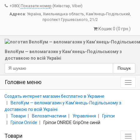
+380(
Показати номер
(Київстар, Viber)
Адреса:
Україна
,
Хмельницька область
,
Кам’янець-Подільський
,
проспект Грушевського, 21/2
Кошик 0 (0 грн.)
ВелоКум — веломагазин у Кам’янець-Подільському з
доставкою по всій Україні
Пошук
Головне меню
Создать интернет магазин бесплатно в Украине
ВелоКум — веломагазин у Кам’янець-Подільському з
доставкою по всій Україні
Товари
Велозапчастини
Управління
Гріпси
Гріпси Onride
Гріпси ONRIDE GripOne синій
Товари