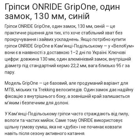
Гріпси ONRIDE GripOne, один
замок, 130 мм, синій
Гріпси ONRIDE GripOne, один замок, 130 мм, синій — це
практичне рішення для тих, хто хоче стабільний хват без
прокручування і зайвих ускладнень. Якщо потрібно купити
гріпси ONRIDE GripOne в Кам’янці-Подільському — у «ВелоКум»
вони є в наявності з доставкою 1–2 дні по Україні. Ключові
цифри: довжина 130 мм, один алюмінієвий замок, внутрішній
діаметр під стандартний кермо 22,2 мм, вага близько 95 г за
пару.
Модель GripOne — це базовий, але продуманий варіант для
MTB, міських та Trekking велосипедів. Один замок дає надійну
фіксацію з внутрішнього боку, а зовнішній край залишається
м’яким і безпечним для долоні.
У Кам’янці-Подільському гріпси часто страждають від пилу,
вологи та частих мийок. Саме тому ONRIDE використовує
щільну гумову суміш, яка не «дубіє» і не починає ковзати
навіть після сезону активного катання.