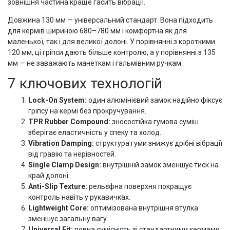
зовнішня частина краще гасить вібрації.
Довжина 130 мм — універсальний стандарт. Вона підходить
для кермів шириною 680–780 мм і комфортна як для
маленької, так і для великої долоні. У порівнянні з короткими
120 мм, ці гріпси дають більше контролю, а у порівнянні з 135
мм — не заважають манеткам і гальмівним ручкам.
7 ключових технологій
Lock-On System:
один алюмінієвий замок надійно фіксує
гріпсу на кермі без прокручування.
TPR Rubber Compound:
зносостійка гумова суміш
зберігає еластичність у спеку та холод.
Vibration Damping:
структура гуми знижує дрібні вібрації
від гравію та нерівностей.
Single Clamp Design:
внутрішній замок зменшує тиск на
край долоні.
Anti-Slip Texture:
рельєфна поверхня покращує
контроль навіть у рукавичках.
Lightweight Core:
оптимізована внутрішня втулка
зменшує загальну вагу.
Universal Fit:
повна сумісність зі стандартними кермами