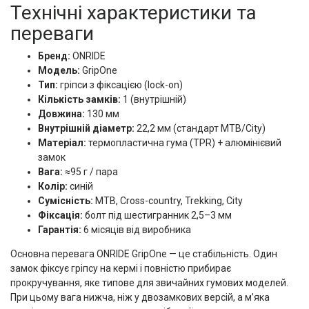
Технічні характеристики та
переваги
Бренд:
ONRIDE
Модель:
GripOne
Тип:
гріпси з фіксацією (lock-on)
Кількість замків:
1 (внутрішній)
Довжина:
130 мм
Внутрішній діаметр:
22,2 мм (стандарт MTB/City)
Матеріал:
термопластична гума (TPR) + алюмінієвий
замок
Вага:
≈95 г / пара
Колір:
синій
Сумісність:
MTB, Cross-country, Trekking, City
Фіксація:
болт під шестигранник 2,5–3 мм
Гарантія:
6 місяців від виробника
Основна перевага ONRIDE GripOne — це стабільність. Один
замок фіксує гріпсу на кермі і повністю прибирає
прокручування, яке типове для звичайних гумових моделей.
При цьому вага нижча, ніж у двозамкових версій, а м’яка