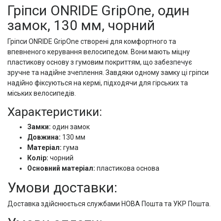
Гріпси ONRIDE GripOne, один
замок, 130 мм, чорний
Гріпси ONRIDE GripOne створені для комфортного та
впевненого керування велосипедом. Вони мають міцну
пластикову основу з гумовим покриттям, що забезпечує
зручне та надійне зчеплення. Завдяки одному замку ці гріпси
надійно фіксуються на кермі, підходячи для гірських та
міських велосипедів.
Характеристики:
Замки:
один замок
Довжина:
130 мм
Матеріал:
гума
Колір:
чорний
Основний матеріал:
пластикова основа
Умови доставки:
Доставка здійснюється службами НОВА Пошта та УКР Пошта.