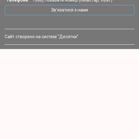
Телефони:
+380(
Показати номер
(Київстар, Viber)
Зв’язатися з нами
Сайт створено на системі "Десятки"