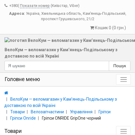
+380(
Показати номер
(Київстар, Viber)
Адреса:
Україна
,
Хмельницька область
,
Кам’янець-Подільський
,
проспект Грушевського, 21/2
Кошик 0 (0 грн.)
ВелоКум — веломагазин у Кам’янець-Подільському з
доставкою по всій Україні
Пошук
Головне меню
ВелоКум — веломагазин у Кам’янець-Подільському з
доставкою по всій Україні
Товари
Велозапчастини
Управління
Гріпси
Гріпси Onride
Гріпси ONRIDE GripOne чорний
Товари