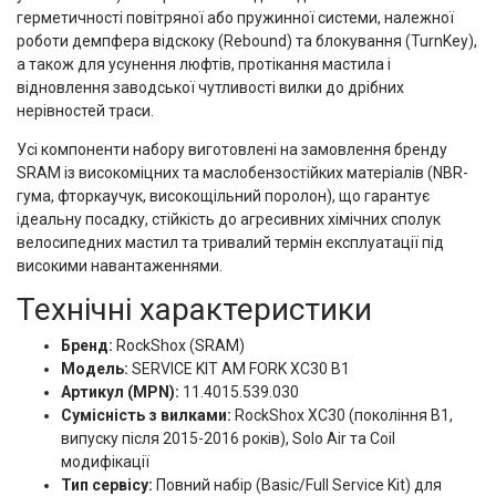
герметичності повітряної або пружинної системи, належної
роботи демпфера відскоку (Rebound) та блокування (TurnKey),
а також для усунення люфтів, протікання мастила і
відновлення заводської чутливості вилки до дрібних
нерівностей траси.
Усі компоненти набору виготовлені на замовлення бренду
SRAM із високоміцних та маслобензостійких матеріалів (NBR-
гума, фторкаучук, високощільний поролон), що гарантує
ідеальну посадку, стійкість до агресивних хімічних сполук
велосипедних мастил та тривалий термін експлуатації під
високими навантаженнями.
Технічні характеристики
Бренд:
RockShox (SRAM)
Модель:
SERVICE KIT AM FORK XC30 B1
Артикул (MPN):
11.4015.539.030
Сумісність з вилками:
RockShox XC30 (покоління B1,
випуску після 2015-2016 років), Solo Air та Coil
модифікації
Тип сервісу:
Повний набір (Basic/Full Service Kit) для