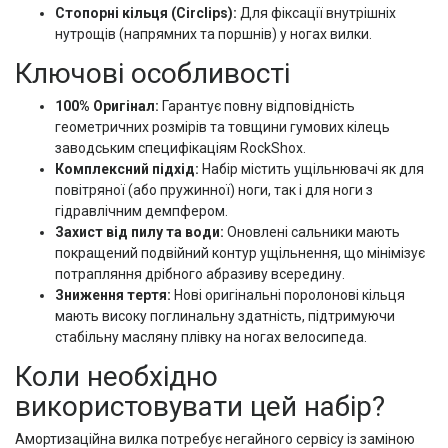
Стопорні кільця (Circlips):
Для фіксації внутрішніх
нутрощів (напрямних та поршнів) у ногах вилки.
Ключові особливості
100% Оригінал:
Гарантує повну відповідність
геометричних розмірів та товщини гумових кілець
заводським специфікаціям RockShox.
Комплексний підхід:
Набір містить ущільнювачі як для
повітряної (або пружинної) ноги, так і для ноги з
гідравлічним демпфером.
Захист від пилу та води:
Оновлені сальники мають
покращений подвійний контур ущільнення, що мінімізує
потрапляння дрібного абразиву всередину.
Зниження тертя:
Нові оригінальні поролонові кільця
мають високу поглинальну здатність, підтримуючи
стабільну масляну плівку на ногах велосипеда.
Коли необхідно
використовувати цей набір?
Амортизаційна вилка потребує негайного сервісу із заміною