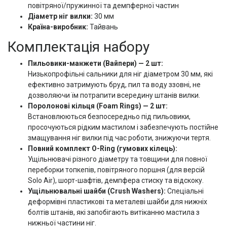
повітряної/пружинної та демпферної частин
Діаметр ніг вилки:
30 мм
Країна-виробник:
Тайвань
Комплектація набору
Пильовики-манжети (Вайпери) — 2 шт:
Низькопрофільні сальники для ніг діаметром 30 мм, які
ефективно затримують бруд, пил та воду ззовні, не
дозволяючи їм потрапити всередину штанів вилки.
Поролонові кільця (Foam Rings) — 2 шт:
Встановлюються безпосередньо під пильовики,
просочуються рідким мастилом і забезпечують постійне
змащування ніг вилки під час роботи, знижуючи тертя.
Повний комплект O-Ring (гумових кілець):
Ущільнювачі різного діаметру та товщини для повної
переборки топкепів, повітряного поршня (для версій
Solo Air), шорт-шафтів, демпфера стиску та відскоку.
Ущільнювальні шайби (Crush Washers):
Спеціальні
деформівні пластикові та металеві шайби для нижніх
болтів штанів, які запобігають витіканню мастила з
нижньої частини ніг.