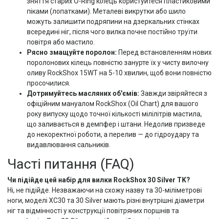
зняття старих O-Ring кілець користуйтеся пластиковими
піками (лопатками). Металеві викрутки або шило
можуть залишити подряпини на дзеркальних стінках
всередині ніг, після чого вилка почне постійно труїти
повітря або мастило.
Рясно змащуйте поролон:
Перед встановленням нових
поролонових кілець повністю занурте їх у чисту вилочну
оливу RockShox 15WT на 5-10 хвилин, щоб вони повністю
просочилися.
Дотримуйтесь масляних об'ємів:
Завжди звіряйтеся з
офіційним мануалом RockShox (Oil Chart) для вашого
року випуску щодо точної кількості мілілітрів мастила,
що заливається в демпфер і штани. Недолив призведе
до некоректної роботи, а перелив — до гідроудару та
видавлювання сальників.
Часті питання (FAQ)
Чи підійде цей набір для вилки RockShox 30 Silver TK?
Ні, не підійде. Незважаючи на схожу назву та 30-міліметрові
ноги, моделі XC30 та 30 Silver мають різні внутрішні діаметри
ніг та відмінності у конструкції повітряних поршнів та