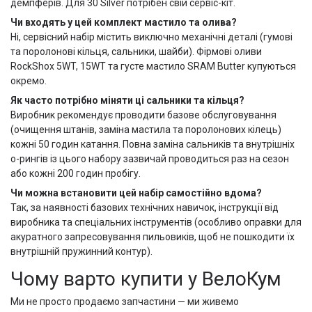
демпферів. Для 30 Silver потрібен свій сервіс-кіт.
Чи входять у цей комплект мастило та олива?
Ні, сервісний набір містить виключно механічні деталі (гумові
та поролонові кільця, сальники, шайби). Фірмові оливи
RockShox 5WT, 15WT та густе мастило SRAM Butter купуються
окремо.
Як часто потрібно міняти ці сальники та кільця?
Виробник рекомендує проводити базове обслуговування
(очищення штанів, заміна мастила та поролонових кілець)
кожні 50 годин катання. Повна заміна сальників та внутрішніх
о-рингів із цього набору зазвичай проводиться раз на сезон
або кожні 200 годин пробігу.
Чи можна встановити цей набір самостійно вдома?
Так, за наявності базових технічних навичок, інструкції від
виробника та спеціальних інструментів (особливо оправки для
акуратного запресовування пильовиків, щоб не пошкодити їх
внутрішній пружинний контур).
Чому варто купити у ВелоКум
Ми не просто продаємо запчастини — ми живемо