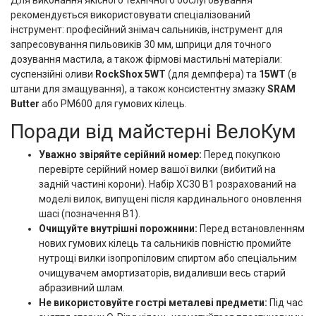
Для виконання якісного технічного обслуговування
рекомендується використовувати спеціалізований
інструмент: професійний знімач сальників, інструмент для
запресовування пильовиків 30 мм, шприци для точного
дозування мастила, а також фірмові мастильні матеріали:
суспензійні оливи
RockShox 5WT
(для демпфера) та
15WT
(в
штани для змащування), а також консистентну змазку
SRAM
Butter
або PM600 для гумових кілець.
Поради від майстерні ВелоКум
Уважно звіряйте серійний номер:
Перед покупкою
перевірте серійний номер вашої вилки (вибитий на
задній частині корони). Набір XC30 B1 розрахований на
моделі вилок, випущені після кардинального оновлення
шасі (позначення B1).
Очищуйте внутрішні порожнини:
Перед встановленням
нових гумових кілець та сальників повністю промийте
нутрощі вилки ізопропіловим спиртом або спеціальним
очищувачем амортизаторів, видаливши весь старий
абразивний шлам.
Не використовуйте гострі металеві предмети:
Під час