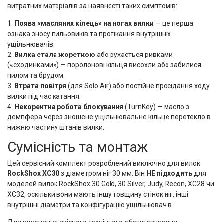
витратних матеріалів за наявності таких симптомів:
1.
Поява «масляних кілець» на ногах вилки
— це перша
ознака зносу пильовиків та протікання внутрішніх
ущільнювачів.
2.
Вилка стала жорсткою
або рухається ривками
(«сходинками») — поролонові кільця висохли або забилися
пилом та брудом.
3.
Втрата повітря
(для Solo Air) або постійне просідання ходу
вилки під час катання.
4.
Некоректна робота блокування
(TurnKey) — масло з
демпфера через зношене ущільнювальне кільце перетекло в
нижню частину штанів вилки.
Сумісність та монтаж
Цей сервісний комплект розроблений виключно для вилок
RockShox XC30
з діаметром ніг 30 мм. Він
НЕ підходить
для
моделей вилок RockShox 30 Gold, 30 Silver, Judy, Recon, XC28 чи
XC32, оскільки вони мають іншу товщину стінок ніг, інші
внутрішні діаметри та конфігурацію ущільнювачів.