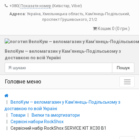
+380(
Показати номер
(Київстар, Viber)
Адреса:
Україна
,
Хмельницька область
,
Кам’янець-Подільський
,
проспект Грушевського, 21/2
Кошик 0 (0 грн.)
ВелоКум — веломагазин у Кам’янець-Подільському з
доставкою по всій Україні
Пошук
Головне меню
ВелоКум — веломагазин у Кам’янець-Подільському з
доставкою по всій Україні
Товари
Вилки та амортизатори
Сервісні набори RockShox
Сервісний набір RockShox SERVICE KIT XC30 B1