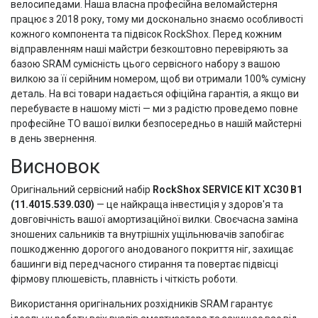
велосипедами. Наша власна професійна веломайстерня
працює з 2018 року, тому ми досконально знаємо особливості
кожного компонента та підвісок RockShox. Перед кожним
відправленням наші майстри безкоштовно перевіряють за
базою SRAM сумісність цього сервісного набору з вашою
вилкою за її серійним номером, щоб ви отримали 100% сумісну
деталь. На всі товари надається офіційна гарантія, а якщо ви
перебуваєте в нашому місті — ми з радістю проведемо повне
професійне ТО вашої вилки безпосередньо в нашій майстерні
в день звернення.
Висновок
Оригінальний сервісний набір
RockShox SERVICE KIT XC30 B1
(11.4015.539.030)
— це найкраща інвестиція у здоров'я та
довговічність вашої амортизаційної вилки. Своєчасна заміна
зношених сальників та внутрішніх ущільнювачів запобігає
пошкодженню дорогого анодованого покриття ніг, захищає
башинги від передчасного стирання та повертає підвісці
фірмову плюшевість, плавність і чіткість роботи.
Використання оригінальних розхідників SRAM гарантує