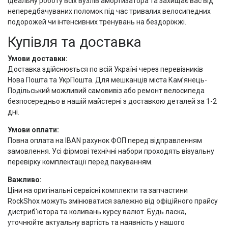
ідеальну роботу всіх вузлів амортизатора та захищає вас від
непередбачуваних поломок під час тривалих велосипедних
подорожей чи інтенсивних тренувань на бездоріжжі.
Купівля та доставка
Умови доставки:
Доставка здійснюється по всій Україні через перевізників
Нова Пошта та УкрПошта. Для мешканців міста Кам’янець-
Подільський можливий самовивіз або ремонт велосипеда
безпосередньо в нашій майстерні з доставкою деталей за 1-2
дні.
Умови оплати:
Повна оплата на IBAN рахунок ФОП перед відправленням
замовлення. Усі фірмові технічні набори проходять візуальну
перевірку комплектації перед пакуванням.
Важливо:
Ціни на оригінальні сервісні комплекти та запчастини
RockShox можуть змінюватися залежно від офіційного прайсу
дистриб'ютора та коливань курсу валют. Будь ласка,
уточнюйте актуальну вартість та наявність у нашого