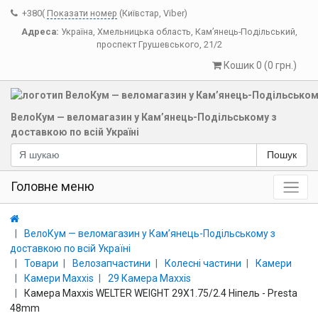
+380(
Показати номер
(Київстар, Viber)
Адреса:
Україна
,
Хмельницька область
,
Кам’янець-Подільський
,
проспект Грушевського, 21/2
Кошик 0 (0 грн.)
ВелоКум — веломагазин у Кам’янець-Подільському з
доставкою по всій Україні
Пошук
Головне меню
ВелоКум — веломагазин у Кам’янець-Подільському з
доставкою по всій Україні
Товари
Велозапчастини
Колесні частини
Камери
Камери Maxxis
29 Камера Maxxis
Камера Maxxis WELTER WEIGHT 29X1.75/2.4 Ніпель - Presta
48mm