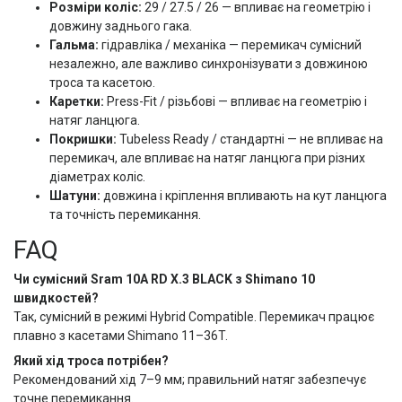
Розміри коліс:
29 / 27.5 / 26 — впливає на геометрію і
довжину заднього гака.
Гальма:
гідравліка / механіка — перемикач сумісний
незалежно, але важливо синхронізувати з довжиною
троса та касетою.
Каретки:
Press-Fit / різьбові — впливає на геометрію і
натяг ланцюга.
Покришки:
Tubeless Ready / стандартні — не впливає на
перемикач, але впливає на натяг ланцюга при різних
діаметрах коліс.
Шатуни:
довжина і кріплення впливають на кут ланцюга
та точність перемикання.
FAQ
Чи сумісний Sram 10A RD X.3 BLACK з Shimano 10
швидкостей?
Так, сумісний в режимі Hybrid Compatible. Перемикач працює
плавно з касетами Shimano 11–36T.
Який хід троса потрібен?
Рекомендований хід 7–9 мм; правильний натяг забезпечує
точне перемикання.