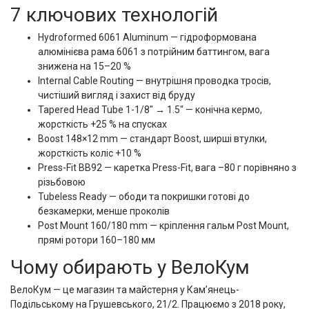
7 ключових технологій
Hydroformed 6061 Aluminum — гідроформована
алюмінієва рама 6061 з потрійним баттингом, вага
знижена на 15–20 %
Internal Cable Routing — внутрішня проводка тросів,
чистіший вигляд і захист від бруду
Tapered Head Tube 1-1/8" → 1.5" — конічна кермо,
жорсткість +25 % на спусках
Boost 148×12 mm — стандарт Boost, ширші втулки,
жорсткість коліс +10 %
Press-Fit BB92 — каретка Press-Fit, вага –80 г порівняно з
різьбовою
Tubeless Ready — ободи та покришки готові до
безкамерки, менше проколів
Post Mount 160/180 mm — кріплення гальм Post Mount,
прямі ротори 160–180 мм
Чому обирають у ВелоКум
ВелоКум — це магазин та майстерня у Кам’янець-
Подільському на Грушевського, 21/2. Працюємо з 2018 року,