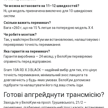
Чи можна встановити на 11–12 швидкостей?
Ні, ця модель призначена виключно для 10-швидкісних
систем.
Скільки важить перемикач?
Вага ≈260 г, що на 15 % легше за попередню модель X.4.
Чи робите монтаж?
Так, у майстерні ВелоКум ми встановлюємо, налаштовуємо і
перевіряємо точність перемикання.
Яка гарантія на перемикач?
Гарантія виробника — 24 місяці, у ВелоКум перевіряємо
справність перед відправкою.
Sram 10A RD X.3 BLACK — надійний вибір для тих, хто цінує
точність перемикання, мінімальний знос ланцюга та
довговічність у будь-яких умовах. ВелоКум допоможе
підібрати та налаштувати його під ваш стиль їзди.
Готові апгрейднути трансмісію?
Заходьте у ВелоКум на просп. Грушевського, 21/2 —
перевіримо, підберемо оптимальний трос і касету, встановимо