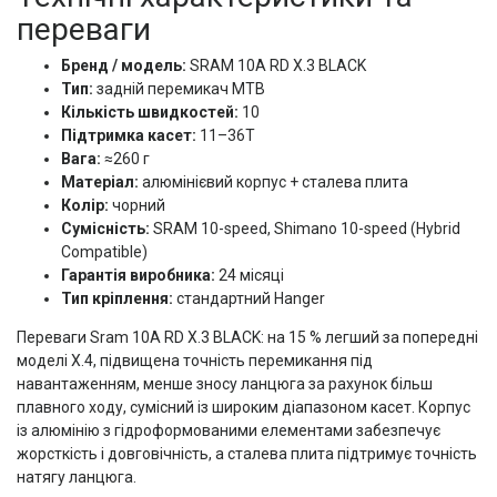
переваги
Бренд / модель:
SRAM 10A RD X.3 BLACK
Тип:
задній перемикач MTB
Кількість швидкостей:
10
Підтримка касет:
11–36T
Вага:
≈260 г
Матеріал:
алюмінієвий корпус + сталева плита
Колір:
чорний
Сумісність:
SRAM 10-speed, Shimano 10-speed (Hybrid
Compatible)
Гарантія виробника:
24 місяці
Тип кріплення:
стандартний Hanger
Переваги Sram 10A RD X.3 BLACK: на 15 % легший за попередні
моделі X.4, підвищена точність перемикання під
навантаженням, менше зносу ланцюга за рахунок більш
плавного ходу, сумісний із широким діапазоном касет. Корпус
із алюмінію з гідроформованими елементами забезпечує
жорсткість і довговічність, а сталева плита підтримує точність
натягу ланцюга.