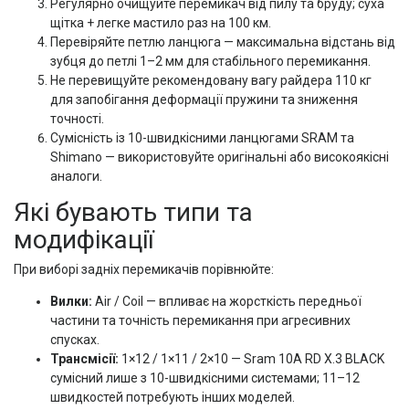
Регулярно очищуйте перемикач від пилу та бруду; суха
щітка + легке мастило раз на 100 км.
Перевіряйте петлю ланцюга — максимальна відстань від
зубця до петлі 1–2 мм для стабільного перемикання.
Не перевищуйте рекомендовану вагу райдера 110 кг
для запобігання деформації пружини та зниження
точності.
Сумісність із 10-швидкісними ланцюгами SRAM та
Shimano — використовуйте оригінальні або високоякісні
аналоги.
Які бувають типи та
модифікації
При виборі задніх перемикачів порівнюйте:
Вилки:
Air / Coil — впливає на жорсткість передньої
частини та точність перемикання при агресивних
спусках.
Трансмісії:
1×12 / 1×11 / 2×10 — Sram 10A RD X.3 BLACK
сумісний лише з 10-швидкісними системами; 11–12
швидкостей потребують інших моделей.