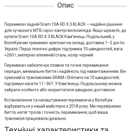
Опис
Перемикач задній Sram 10A RD X.3 BLACK — надійне рішення
для сучасного MTB і крос-кантрі велосипеда. Якщо шукаєте, де
купити Sram 10A RD X.3 BLACK Кам’янець-Подільський, у
ВелоКум ми тримаємо оригінал на складі, доставка 1–2 дні по
Україні. Перші технічні цифри: підтримка 10 швидкостей, вага
≈260 г, матеріал алюміній/сталь, колір чорний.
Перемикач забезпечує плавне та точне перемикання
передач, мінімальне биття і надійність під навантаженням. Він
сумісний із трансмісіями SRAM і Shimano на 10 швидкостей,
підтримує касети 11–36T. У Кам’янець-Подільському можна
забрати особисто або скористатися швидкою доставкою.
Встановлення та налаштування перемикача у ВелоКум
відбувається у нашій майстерні з 2018 року. Ми перевіряємо
биття, натяг тросів і точність перемикання, щоб ваша
трансмісія працювала ідеально.
Технічні характеристики та