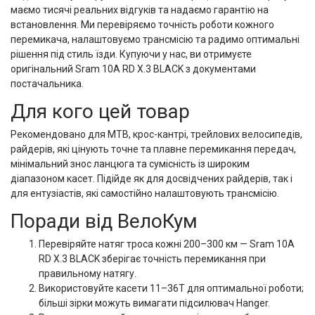
маємо тисячі реальних відгуків та надаємо гарантію на
встановлення. Ми перевіряємо точність роботи кожного
перемикача, налаштовуємо трансмісію та радимо оптимальні
рішення під стиль їзди. Купуючи у нас, ви отримуєте
оригінальний Sram 10A RD X.3 BLACK з документами
постачальника.
Для кого цей товар
Рекомендовано для MTB, крос-кантрі, трейлових велосипедів,
райдерів, які цінують точне та плавне перемикання передач,
мінімальний знос ланцюга та сумісність із широким
діапазоном касет. Підійде як для досвідчених райдерів, так і
для ентузіастів, які самостійно налаштовують трансмісію.
Поради від ВелоКум
Перевіряйте натяг троса кожні 200–300 км — Sram 10A
RD X.3 BLACK зберігає точність перемикання при
правильному натягу.
Використовуйте касети 11–36T для оптимальної роботи;
більші зірки можуть вимагати підсилювач Hanger.