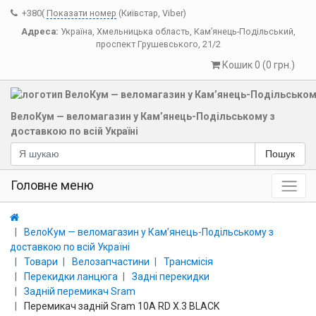
+380(
Показати номер
(Київстар, Viber)
Адреса:
Україна
,
Хмельницька область
,
Кам’янець-Подільський
,
проспект Грушевського, 21/2
Кошик 0 (0 грн.)
ВелоКум — веломагазин у Кам’янець-Подільському з
доставкою по всій Україні
Пошук
Головне меню
ВелоКум — веломагазин у Кам’янець-Подільському з
доставкою по всій Україні
Товари
Велозапчастини
Трансмісія
Перекидки ланцюга
Задні перекидки
Задній перемикач Sram
Перемикач задній Sram 10A RD X.3 BLACK