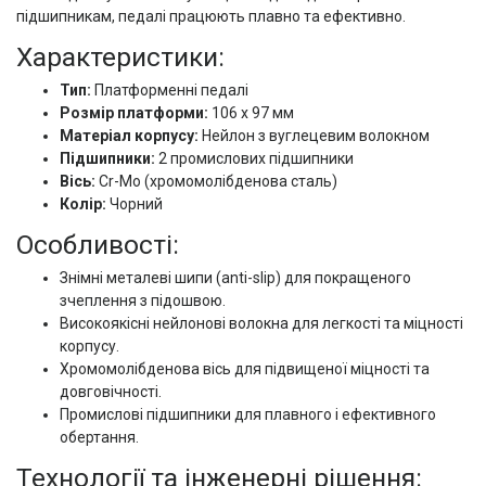
підшипникам, педалі працюють плавно та ефективно.
Характеристики:
Тип:
Платформенні педалі
Розмір платформи:
106 x 97 мм
Матеріал корпусу:
Нейлон з вуглецевим волокном
Підшипники:
2 промислових підшипники
Вісь:
Cr-Mo (хромомолібденова сталь)
Колір:
Чорний
Особливості:
Знімні металеві шипи (anti-slip) для покращеного
зчеплення з підошвою.
Високоякісні нейлонові волокна для легкості та міцності
корпусу.
Хромомолібденова вісь для підвищеної міцності та
довговічності.
Промислові підшипники для плавного і ефективного
обертання.
Технології та інженерні рішення: