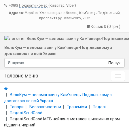
+380(
Показати номер
(Київстар, Viber)
Адреса:
Україна
,
Хмельницька область
,
Кам’янець-Подільський
,
проспект Грушевського, 21/2
Кошик 0 (0 грн.)
ВелоКум — веломагазин у Кам’янець-Подільському з
доставкою по всій Україні
Пошук
Головне меню
ВелоКум — веломагазин у Кам’янець-Подільському з
доставкою по всій Україні
Товари
Велозапчастини
Трансмісія
Педалі
Педалі ScudGood
Педалі ScudGood MTB нейлон з металев. шипами на пром.
підшипн. чорний