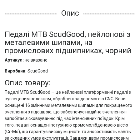
Опис
Педалі MTB ScudGood, нейлонові з
металевими шипами, на
промислових підшипниках, чорний
Артикул:
не вказано
Виробник:
ScudGood
Опис товару:
Педалі MTB ScudGood — це нейлонові платформенні педалі з
вуглецевим волокном, оброблені за допомогою CNC. Вони
оснащені 16 змінними металевими шипами для покращеного
зчеплення з підошвою, що забезпечує надійне зчеплення і
запобігає зісковзуванню під час інтенсивних поїздок. Крім
того, педалі оснащені потужною хромомолібденовою віссю
(Cr-Mo), що гарантує високу міцність та зносостійкість навіть
за складних умов експлуатації. Завдяки двом промисловим