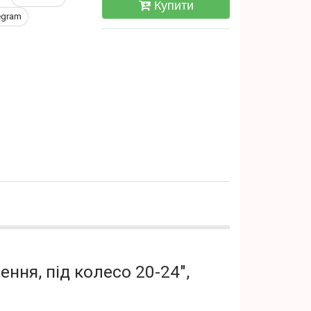
Купити
egram
ння, під колесо 20-24",