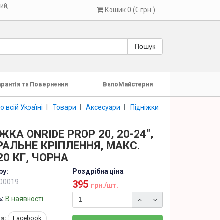
кий
,
Кошик 0 (0 грн.)
Пошук
арантія та Повернення
ВелоМайстерня
 всій Україні
Товари
Аксесуари
Підніжки
ЖКА ONRIDE PROP 20, 20-24",
АЛЬНЕ КРІПЛЕННЯ, МАКС.
20 КГ, ЧОРНА
ру:
Роздрібна ціна
00019
395
грн./шт.
ь:
В наявності
я:
Facebook