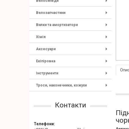
Велосипеди
+
Велозапчастини
+
Вилки та амортизатори
+
Хімія
+
Аксесуари
+
Екіпіровка
+
Опи
Інструменти
+
Троси, наконечники, кожухи
+
Контакти
Під
чор
Телефони: