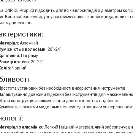
л:
6936116100019
ка ONRIDE Prop 20 підходить для всіх велосипедів з діаметром коліс
ок. Вона забезпечує зручну підтримку вашого велосипеда, коли він с
ьному положенні.
актеристики:
Матеріал:
Алюміній
Сумісність з колесами:
20"-24"
Кріплення:
Під раму
Розмір колеса:
20-24"
Колір:
Чорний
бливості:
Простота установки без необхідності використання інструментів;
Налаштування довжини підніжки без інструментів для максимальної
Міцна конструкція з алюмінію для довговічності та надійності;
Сумісність з різними моделями велосипедів завдяки універсальном
ології:
Матеріал з алюмінію:
Легкий і міцний матеріал, який забезпечує вис