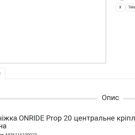
X
Tel
с
Опис
ніжка ONRIDE Prop 20 центральне кріпле
на