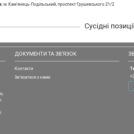
а:
м. Кам'янець-Подільський, проспект Грушевського 21/2
Сусідні позиці
ДОКУМЕНТИ ТА ЗВ’ЯЗОК
З
Контакти
Т
+
Зв’язатися з нами
я,
і
і