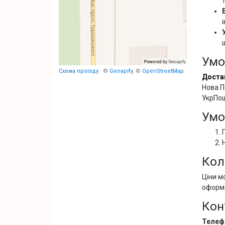
Умо
Схема проїзду
· ©
Geoapify
, ©
OpenStreetMap
Доста
Нова П
УкрПош
Умо
Кол
Ціни м
оформ
Кон
Телеф