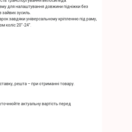
ість транспортування велосипеда.
зму для налаштування довжини підніжки без
з зайвих зусиль.
арок завдяки універсальному кріпленню під раму,
м коліс 20"-24".
тавку, решта – при отриманні товару.
 уточнюйте актуальну вартість перед