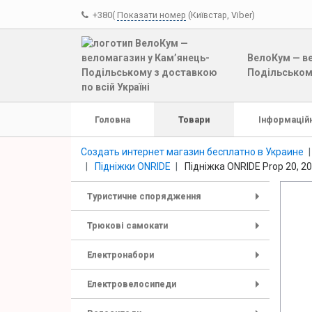
+380(
Показати номер
(Київстар, Viber)
ВелоКум — ве
Подільському
Головна
Товари
Інформаційн
Создать интернет магазин бесплатно в Украине
Підніжки ONRIDE
Підніжка ONRIDE Prop 20, 20
Туристичне спорядження
+
Трюкові самокати
+
Електронабори
+
Електровелосипеди
+