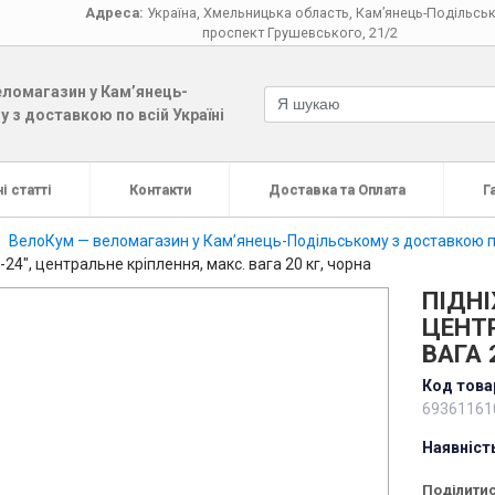
Адреса:
Україна
,
Хмельницька область
,
Кам’янець-Подільсь
проспект Грушевського, 21/2
ломагазин у Кам’янець-
 з доставкою по всій Україні
і статті
Контакти
Доставка та Оплата
Г
ВелоКум — веломагазин у Кам’янець-Подільському з доставкою по
-24", центральне кріплення, макс. вага 20 кг, чорна
ПІДНІ
ЦЕНТР
ВАГА 
Код това
69361161
Наявніст
Поділитис