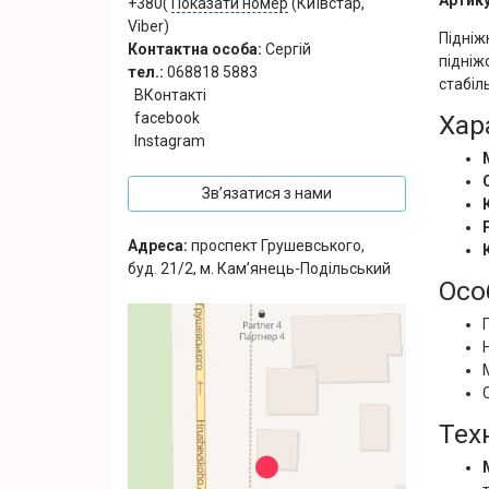
Артику
+380(
Показати номер
(Київстар,
Viber)
Підніж
Контактна особа:
Сергій
підніж
тел.:
068818 5883
стабіл
ВКонтакті
facebook
Хар
Instagram
Зв’язатися з нами
Адреса:
проспект Грушевського,
буд. 21/2, м. Кам’янець-Подільський
Осо
Техн