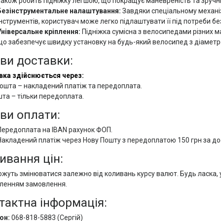
також робить підніжку легшою, що покращує маневреність та зручн
Безінструментальне налаштування:
Завдяки спеціальному механі
інструментів, користувач може легко підлаштувати її під потреби бе
Універсальне кріплення:
Підніжка сумісна з велосипедами різних м
що забезпечує швидку установку на будь-який велосипед з діаметро
ви доставки:
вка здійснюється через:
ошта – накладений платіж та передоплата.
та – тільки передоплата.
ви оплати:
Передоплата на IBAN рахунок ФОП.
Накладений платіж через Нову Пошту з передоплатою 150 грн за дос
ивання цін:
ожуть змінюватися залежно від коливань курсу валют. Будь ласка,
ленням замовлення.
тактна інформація:
он:
068-818-5883 (Сергій)