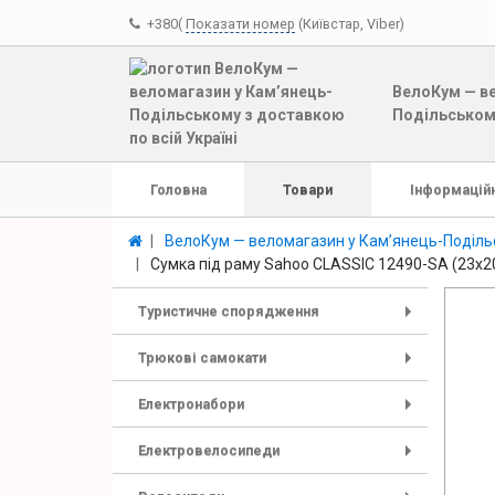
+380(
Показати номер
(Київстар, Viber)
ВелоКум — ве
Подільському
Головна
Товари
Інформаційн
ВелоКум — веломагазин у Кам’янець-Подільс
Сумка під раму Sahoo CLASSIC 12490-SA (23x20x
Туристичне спорядження
+
Трюкові самокати
+
Електронабори
+
Електровелосипеди
+