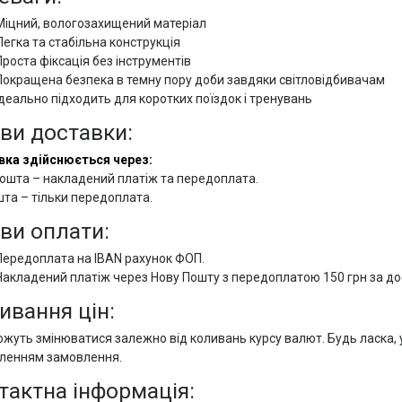
Міцний, вологозахищений матеріал
Легка та стабільна конструкція
Проста фіксація без інструментів
Покращена безпека в темну пору доби завдяки світловідбивачам
Ідеально підходить для коротких поїздок і тренувань
ви доставки:
вка здійснюється через:
ошта – накладений платіж та передоплата.
та – тільки передоплата.
ви оплати:
Передоплата на IBAN рахунок ФОП.
Накладений платіж через Нову Пошту з передоплатою 150 грн за дос
ивання цін:
ожуть змінюватися залежно від коливань курсу валют. Будь ласка,
ленням замовлення.
тактна інформація: