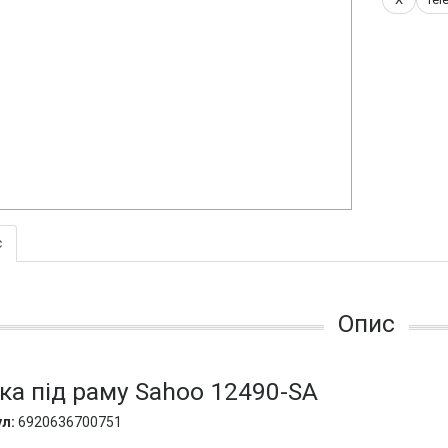
с
Опис
ка під раму Sahoo 12490-SA
л:
6920636700751