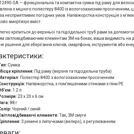
12490-SA — функціональна та компактна сумка під раму для велосипе
влена з міцного поліестеру 840D із вологозахисним просоченням, ц
 за несприятливих погодних умов. Напівжорстка конструкція з м’яки
ово амортизує вміст.
легко кріпиться до верхньої та підсідельної труб рами за допомог
м світловідбиваючим елементам 3M на боках, ваша видимість на до
не рішення для зберігання ключів, смартфона, інструментів або енер
актеристики:
Тип:
Сумка
Місце кріплення:
Під раму (верхня та підсідельна труба)
Матеріал:
Поліестер 840D з вологозахисним просоченням
Конструкція:
Напівжорстка, з пом’якшеними стінками з піни PE
Об’єм:
1.2 л
Розміри:
23 x 20 x 6 см
Вага:
88 г
Колір:
Чорний / синій
Світловідбиваючі елементи:
Так, 3M смуги
Кріплення:
3 ремені з липучками (велкро), з регулюванням
еваги: