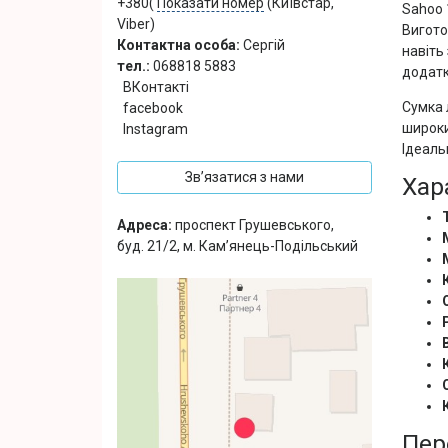
+380(
Показати номер
(Київстар,
Sahoo 
Viber)
Вигото
Контактна особа:
Сергій
навіть
тел.:
068818 5883
додатк
ВКонтакті
Сумка 
facebook
широки
Instagram
Ідеаль
Зв’язатися з нами
Хар
Адреса:
проспект Грушевського,
буд. 21/2, м. Кам’янець-Подільський
Пер