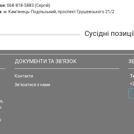
он:
068-818-5883 (Сергій)
а:
м. Кам'янець-Подільський, проспект Грушевського 21/2
Сусідні позиці
ДОКУМЕНТИ ТА ЗВ’ЯЗОК
З
Контакти
Т
+
Зв’язатися з нами
я,
і
і