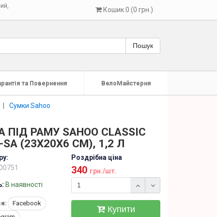
кий
,
Кошик 0 (0 грн.)
Пошук
арантія та Повернення
ВелоМайстерня
Сумки Sahoo
 ПІД РАМУ SAHOO CLASSIC
-SA (23X20X6 СМ), 1,2 Л
ру:
Роздрібна ціна
00751
340
грн./шт.
ь:
В наявності
я:
Facebook
Купити
egram