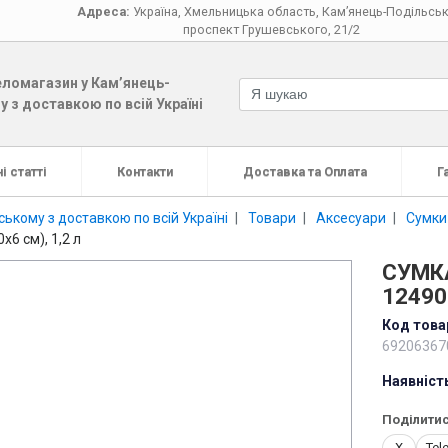
Адреса:
Україна
,
Хмельницька область
,
Кам’янець-Подільсь
проспект Грушевського, 21/2
ломагазин у Кам’янець-
 з доставкою по всій Україні
і статті
Контакти
Доставка та Оплата
Г
ькому з доставкою по всій Україні
Товари
Аксесуари
Сумки
6 см), 1,2 л
СУМКА
12490
Код това
69206367
Наявніст
Поділитис
X
Tel