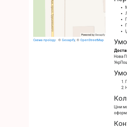
Умо
Схема проїзду
· ©
Geoapify
, ©
OpenStreetMap
Доста
Нова П
УкрПош
Умо
Кол
Ціни м
оформ
Кон