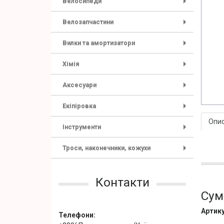
Велосипеди
+
Велозапчастини
+
Вилки та амортизатори
+
Хімія
+
Аксесуари
+
Екіпіровка
+
Опи
Інструменти
+
Троси, наконечники, кожухи
+
Контакти
Сум
Артику
Телефони: