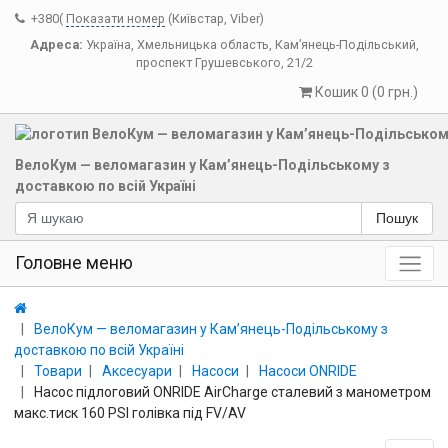
+380(
Показати номер
(Київстар, Viber)
Адреса:
Україна
,
Хмельницька область
,
Кам’янець-Подільський
,
проспект Грушевського, 21/2
Кошик 0 (0 грн.)
ВелоКум — веломагазин у Кам’янець-Подільському з
доставкою по всій Україні
Пошук
Головне меню
ВелоКум — веломагазин у Кам’янець-Подільському з
доставкою по всій Україні
Товари
Аксесуари
Насоси
Насоси ONRIDE
Насос підлоговий ONRIDE AirCharge сталевий з манометром
макс.тиск 160 PSI голівка під FV/AV