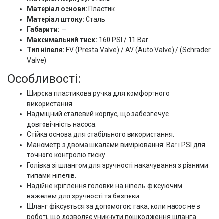
Матеріал основи:
Пластик
Матеріал штоку:
Сталь
Габарити:
—
Максимальний тиск:
160 PSI / 11 Bar
Тип ніпеля:
FV (Presta Valve) / AV (Auto Valve) / (Schrader
Valve)
Особливості:
Широка пластикова ручка для комфортного
використання.
Надміцний сталевий корпус, що забезпечує
довговічність насоса.
Стійка основа для стабільного використання.
Манометр з двома шкалами вимірювання: Bar і PSI для
точного контролю тиску.
Голівка зі шлангом для зручності накачування з різними
типами ніпелів.
Надійне кріплення головки на ніпель фіксуючим
важелем для зручності та безпеки.
Шланг фіксується за допомогою гака, коли насос не в
роботі, що дозволяє уникнути пошкодження шланга.