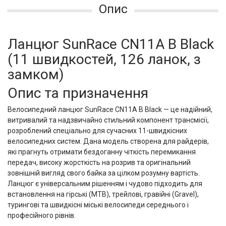
Опис
Ланцюг SunRace CN11A B Black
(11 швидкостей, 126 ланок, з
замком)
Опис та призначення
Велосипедний ланцюг SunRace CN11A B Black — це надійний,
витривалий та надзвичайно стильний компонент трансмісії,
розроблений спеціально для сучасних 11-швидкісних
велосипедних систем. Дана модель створена для райдерів,
які прагнуть отримати бездоганну чіткість перемикання
передач, високу жорсткість на розрив та оригінальний
зовнішній вигляд свого байка за цілком розумну вартість.
Ланцюг є універсальним рішенням і чудово підходить для
встановлення на гірські (MTB), трейлові, гравійні (Gravel),
турингові та швидкісні міські велосипеди середнього і
професійного рівнів.