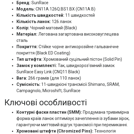
Бренд:
SunRace
Модель:
CN11A.126Q.BS1.BX (CN11A B)
Кількість швидкостей:
11 швидкостей
Кількість ланок:
126 ланок
Колір:
Чорний матовий (Black)
Матеріал:
Легована загартована високовуглецева
сталь
Покриття:
Стійке чорне антикорозійне гальванічне
покриття (Black ED Coating)
Тип штифта:
Хромований суцільний пістон (Solid Pin)
Замок у комплекті:
Так, швидкороз'ємний замок
SunRace Easy Link (CNQ11 Black)
Вага:
266 грамів (для 110 ланок)
Сумісність:
11-швидкісні трансмісії Shimano, SRAM,
Campagnolo, Microshift, SunRace
Ключові особливості
Контурні фаски пластин (SMM):
Продумана тривимірна
форма країв ланок оптимізує зачеплення із зубами зірок,
гарантуючи миттєвий відгук трансмісії при перемиканні.
Хромовані штифти (Chromized Pins):
Технологія