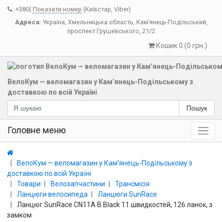
+380(
Показати номер
(Київстар, Viber)
Адреса:
Україна
,
Хмельницька область
,
Кам’янець-Подільський
,
проспект Грушевського, 21/2
Кошик 0 (0 грн.)
ВелоКум — веломагазин у Кам’янець-Подільському з
доставкою по всій Україні
Пошук
Головне меню
ВелоКум — веломагазин у Кам’янець-Подільському з
доставкою по всій Україні
Товари
Велозапчастини
Трансмісія
Ланцюги велосипеда
Ланцюги SunRace
Ланцюг SunRace CN11A B Black 11 швидкостей, 126 ланок, з
замком