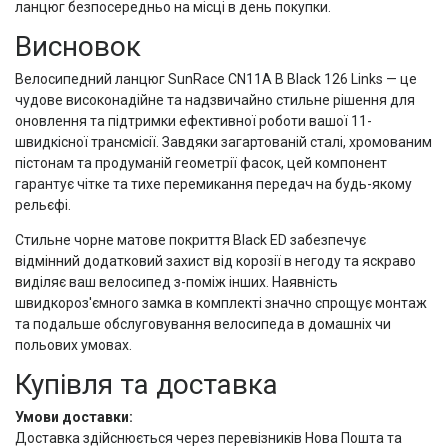
ланцюг безпосередньо на місці в день покупки.
Висновок
Велосипедний ланцюг SunRace CN11A B Black 126 Links — це
чудове високонадійне та надзвичайно стильне рішення для
оновлення та підтримки ефективної роботи вашої 11-
швидкісної трансмісії. Завдяки загартованій сталі, хромованим
пістонам та продуманій геометрії фасок, цей компонент
гарантує чітке та тихе перемикання передач на будь-якому
рельєфі.
Стильне чорне матове покриття Black ED забезпечує
відмінний додатковий захист від корозії в негоду та яскраво
виділяє ваш велосипед з-поміж інших. Наявність
швидкороз'ємного замка в комплекті значно спрощує монтаж
та подальше обслуговування велосипеда в домашніх чи
польових умовах.
Купівля та доставка
Умови доставки:
Доставка здійснюється через перевізників Нова Пошта та