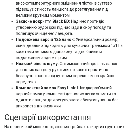
високотемпературного зміцнення пістонів суттєво
підвищує стійкість ланцюга до розтягування під
великим крутним моментом.
Захисне покриття Black ED:
Надійно протидіє
утворенню рудої іржі під час їзди в сиру погоду та
полегшує очищення ланцюга.
Подовжена версія 126 ланок:
Універсальний розмір,
який ідеально підходить для сучасних трансмісій 1х11 з
касетами великого діапазону та для байків із
подовженим заднім пір'ям.
Низький рівень шуму:
Оптимізований профіль ланок
дозволяє ланцюгу рухатися по касеті практично
беззвучно навіть під кутовим перекосом на крайніх
передачах.
Комплектний замок Easy Link:
Швидкороз'ємний
чорний замок у комплекті дозволяє легко знімати та
одягати ланцюг для регулярного обслуговування без
використання вижимки.
Сценарії використання
На пересіченій місцевості, лісових трейлах та крутих грунтових