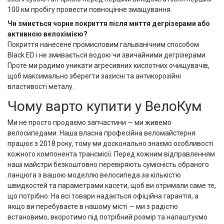
100 км пробігу провести повноцінне змащування.
Чи змиється чорне покриття після миття дегрізерами або
активною велохімією?
Покриття нанесене промисловим гальванічним способом
Black ED і не змивається водою чи звичайними дегрізерами.
Проте ми радимо уникати агресивних кислотних очищувачів,
щоб максимально зберегти захисні та антикорозійні
властивості металу.
Чому варто купити у ВелоКум
Ми не просто продаємо запчастини — ми живемо
велосипедами. Наша власна професійна веломайстерня
працює з 2018 року, тому ми досконально знаємо особливості
кожного компонента трансмісії. Перед кожним відправленням
наші майстри безкоштовно перевіряють сумісність обраного
ланцюга з вашою моделлю велосипеда за кількістю
швидкостей та параметрами касети, щоб ви отримали саме те,
що потрібно. На всі товари надається офіційна гарантія, а
якщо ви перебуваєте в нашому місті — ми з радістю
встановимо, вкоротимо під потрібний розмір та налаштуємо