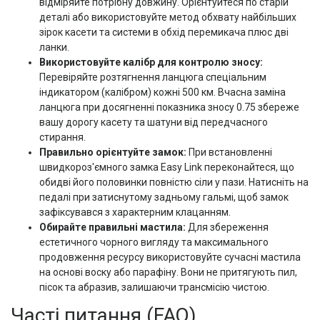
відміряйте потрібну довжину. Орієнтуйтеся по старій
деталі або використовуйте метод обхвату найбільших
зірок касети та системи в обхід перемикача плюс дві
ланки.
Використовуйте калібр для контролю зносу:
Перевіряйте розтягнення ланцюга спеціальним
індикатором (калібром) кожні 500 км. Вчасна заміна
ланцюга при досягненні показника зносу 0.75 збереже
вашу дорогу касету та шатуни від передчасного
стирання.
Правильно орієнтуйте замок:
При встановленні
швидкороз'ємного замка Easy Link переконайтеся, що
обидві його половинки повністю сіли у пази. Натисніть на
педалі при затиснутому задньому гальмі, щоб замок
зафіксувався з характерним клацанням.
Обирайте правильні мастила:
Для збереження
естетичного чорного вигляду та максимального
продовження ресурсу використовуйте сучасні мастила
на основі воску або парафіну. Вони не притягують пил,
пісок та абразив, залишаючи трансмісію чистою.
Часті питання (FAQ)