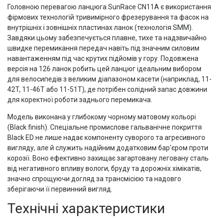
Головною перевагою ланцюга SunRace CN11A є використання
фірмових технологій тривимірного фрезерування та фасок на
внутрішніх і зовнішніх пластинах ланок (технологія SMM).
Завдяки цьому забезпечується плавне, тихе та надзвичайно
швидке перемикання передач навіть під значним силовим
навантаженням під час крутих підйомів у гору. Подовжена
версія на 126 ланок робить цей ланцюг ідеальним вибором
для велосипедів з великим діапазоном касети (наприклад, 11-
42T, 11-46T або 11-51T), де потрібен солідний запас довжини
для коректної роботи заднього перемикача.
Модель виконана у глибокому чорному матовому кольорі
(Black finish). Спеціальне промислове гальванічне покриття
Black ED не лише надає компоненту суворого та агресивного
вигляду, але й служить надійним додатковим бар'єром проти
корозії. Воно ефективно захищає загартовану леговану сталь
від негативного впливу вологи, бруду та дорожніх хімікатів,
значно спрощуючи догляд за трансмісією та надовго
зберігаючи її первинний вигляд.
Технічні характеристики