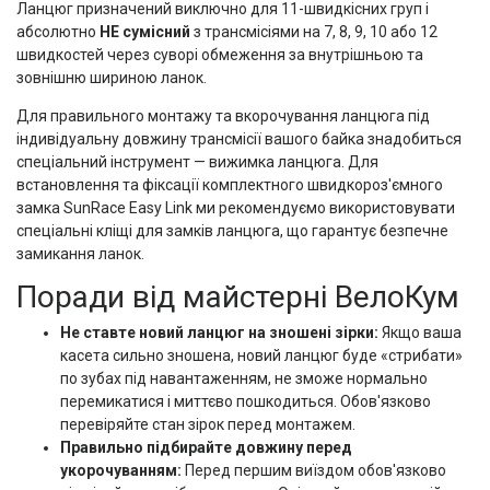
Ланцюг призначений виключно для 11-швидкісних груп і
абсолютно
НЕ сумісний
з трансмісіями на 7, 8, 9, 10 або 12
швидкостей через суворі обмеження за внутрішньою та
зовнішню шириною ланок.
Для правильного монтажу та вкорочування ланцюга під
індивідуальну довжину трансмісії вашого байка знадобиться
спеціальний інструмент — вижимка ланцюга. Для
встановлення та фіксації комплектного швидкороз'ємного
замка SunRace Easy Link ми рекомендуємо використовувати
спеціальні кліщі для замків ланцюга, що гарантує безпечне
замикання ланок.
Поради від майстерні ВелоКум
Не ставте новий ланцюг на зношені зірки:
Якщо ваша
касета сильно зношена, новий ланцюг буде «стрибати»
по зубах під навантаженням, не зможе нормально
перемикатися і миттєво пошкодиться. Обов'язково
перевіряйте стан зірок перед монтажем.
Правильно підбирайте довжину перед
укорочуванням:
Перед першим виїздом обов'язково