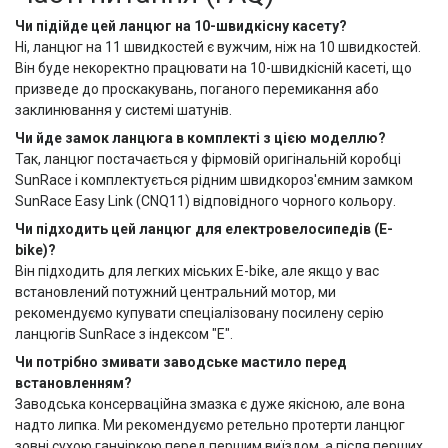
Чи підійде цей ланцюг на 10-швидкісну касету?
Ні, ланцюг на 11 швидкостей є вужчим, ніж на 10 швидкостей.
Він буде некоректно працювати на 10-швидкісній касеті, що
призведе до проскакувань, поганого перемикання або
заклинювання у системі шатунів.
Чи йде замок ланцюга в комплекті з цією моделлю?
Так, ланцюг постачається у фірмовій оригінальній коробці
SunRace і комплектується рідним швидкороз'ємним замком
SunRace Easy Link (CNQ11) відповідного чорного кольору.
Чи підходить цей ланцюг для електровелосипедів (E-
bike)?
Він підходить для легких міських E-bike, але якщо у вас
встановлений потужний центральний мотор, ми
рекомендуємо купувати спеціалізовану посилену серію
ланцюгів SunRace з індексом "E".
Чи потрібно змивати заводське мастило перед
встановленням?
Заводська консерваційна змазка є дуже якісною, але вона
надто липка. Ми рекомендуємо ретельно протерти ланцюг
зовні сухою ганчіркою перед першим виїздом, а після перших