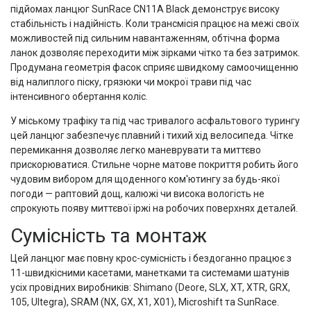
підйомах ланцюг SunRace CN11A Black демонструє високу
стабільність і надійність. Коли трансмісія працює на межі своїх
можливостей під сильним навантаженням, обтічна форма
ланок дозволяє переходити між зірками чітко та без затримок.
Продумана геометрія фасок сприяє швидкому самоочищенню
від налиплого піску, грязюки чи мокрої трави під час
інтенсивного обертання коліс.
У міському трафіку та під час тривалого асфальтового турингу
цей ланцюг забезпечує плавний і тихий хід велосипеда. Чітке
перемикання дозволяє легко маневрувати та миттєво
прискорюватися. Стильне чорне матове покриття робить його
чудовим вибором для щоденного ком'ютингу за будь-якої
погоди — раптовий дощ, калюжі чи висока вологість не
спрокують появу миттєвої іржі на робочих поверхнях деталей.
Сумісність та монтаж
Цей ланцюг має повну крос-сумісність і бездоганно працює з
11-швидкісними касетами, манетками та системами шатунів
усіх провідних виробників: Shimano (Deore, SLX, XT, XTR, GRX,
105, Ultegra), SRAM (NX, GX, X1, X01), Microshift та SunRace.