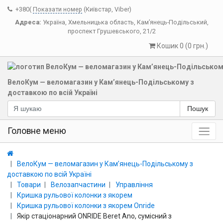
+380(
Показати номер
(Київстар, Viber)
Адреса:
Україна
,
Хмельницька область
,
Кам’янець-Подільський
,
проспект Грушевського, 21/2
Кошик 0 (0 грн.)
ВелоКум — веломагазин у Кам’янець-Подільському з
доставкою по всій Україні
Пошук
Головне меню
ВелоКум — веломагазин у Кам’янець-Подільському з
доставкою по всій Україні
Товари
Велозапчастини
Управління
Кришка рульової колонки з якорем
Кришка рульової колонки з якорем Onride
Якір стаціонарний ONRIDE Beret Ano, сумісний з