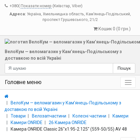
+380(
Показати номер
(Київстар, Viber)
Адреса:
Україна
,
Хмельницька область
,
Кам’янець-Подільський
,
проспект Грушевського, 21/2
Кошик 0 (0 грн.)
ВелоКум — веломагазин у Кам’янець-Подільському з
доставкою по всій Україні
Пошук
Головне меню
ВелоКум — веломагазин у Кам’янець-Подільському з
доставкою по всій Україні
Товари
Велозапчастини
Колесні частини
Камери
Камери ONRIDE
26 Камера ONRIDE
Камера ONRIDE Classic 26"x1.95-2.125" (559-50/55) AV 48