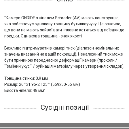
"Камери ONRIDE з ніпелем Schrader (AV) мають конструкцію,
яка забезпечує однакову товщину бутилкаучуку. Це означає,
що вони не мають зайвої ваги і плавно котяться від поїздки до
поїздки. Однакова товщина - знак якості.
Важливо підтримувати в камері тиск (діапазон номінальних
значень вказаний на вашій покришці). Неналежний тиск може
бути причиною передчасної деформації камери (проколи /
""зміїний укус"" / руйнація матеріалу через утворення складок).
Товщина стінки: 0,9 мм
Розмір: 26""x1.95-2.125"" (559x50-55 мм)
Висота ніпеля: 48 мм"
Сусідні позиції