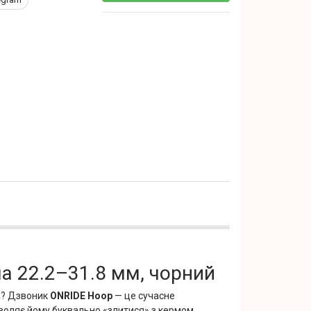
а 22.2–31.8 мм, чорний
а? Дзвоник
ONRIDE Hoop
— це сучасне
воляє йому буквально «злитися» з кермом,