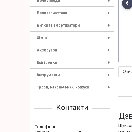
Велосипеди
+
Pr
Велозапчастини
+
Вилки та амортизатори
+
Хімія
+
Аксесуари
+
Екіпіровка
+
Опи
Інструменти
+
Троси, наконечники, кожухи
+
Контакти
Дзв
Шукаєт
Телефони:
прочит