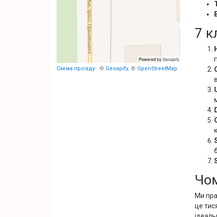
7 к
Схема проїзду
· ©
Geoapify
, ©
OpenStreetMap
Чом
Ми пра
це тис
ідеаль