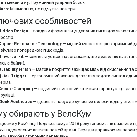
Тип механізму:
Пружинний ударний бойок.
Вага:
Мінімальна, не відчутна на кермі.
лючових особливостей
Hidden Design
— завдяки формі кільця дзвоник виглядає як частина
простір.
Copper Resonance Technology
— мідний купол створює приємний дл
ввічливо попереджає пішоходів.
Universal Fit
— комплектується проставками, що дозволяють встанов
міські байки).
Durability Finish
— матове покриття захищає мідь від окислення та с
Quick Trigger
— ергономічний язичок дозволяє подати сигнал одни
керма.
Secure Clamping
— надійний гвинтовий затискач гарантує, що дзвони
бруківці.
Sleek Aesthetics
— ідеально пасує до сучасних велосипедів у стилі м
у обирають у ВелоКум
цюємо у Кам’янці-Подільському з 2018 року і знаємо, як важливо п
ячі задоволених клієнтів по всій країні. Перед відправкою ми пере
ний звук без сторонніх деренчань.