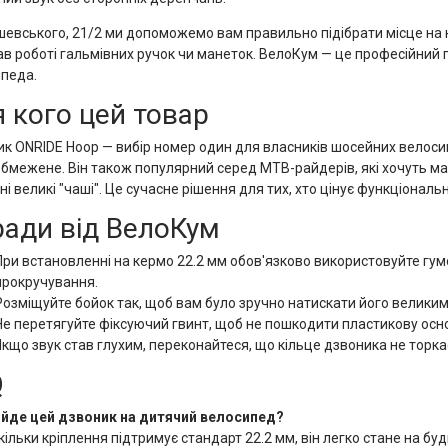
шевського, 21/2 ми допоможемо вам правильно підібрати місце на к
в роботі гальмівних ручок чи манеток. ВелоКум — це професійний 
педа.
 кого цей товар
к ONRIDE Hoop — вибір номер один для власників шосейних велосипед
обмежене. Він також популярний серед MTB-райдерів, які хочуть м
ні великі "чаші". Це сучасне рішення для тих, хто цінує функціональн
ади від ВелоКум
При встановленні на кермо 22.2 мм обов'язково використовуйте гум
прокручування.
Розміщуйте бойок так, щоб вам було зручно натискати його великим 
Не перетягуйте фіксуючий гвинт, щоб не пошкодити пластикову осно
Якщо звук став глухим, переконайтеся, що кільце дзвоника не торкає
Q
ійде цей дзвоник на дитячий велосипед?
скільки кріплення підтримує стандарт 22.2 мм, він легко стане на бу