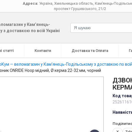
Адреса:
Україна
,
Хмельницька область
,
Кам’янець-Подільсь
проспект Грушевського, 21/2
ломагазин у Кам’янець-
 з доставкою по всій Україні
і статті
Контакти
Доставка та Оплата
Г
оКум — веломагазин у Кам’янець-Подільському з доставкою по всій
оник ONRIDE Hoop мідний, Ø керма 22-32 мм, чорний
ДЗВОН
КЕРМА
Код това
25261161
Наявніст
Поділитис
X
Tel