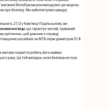
. У магазині ВелоКум ми рекомендуємо цю модель
дбає про безпеку. Ми забезпечуємо швидку
ського, 21/2 у Кам’янці-Подільському, ви
окоякісної міді
, що гарантує чистий, тривалий
му кріпленню, цей дзвоник є справді
я потовщених шосейних чи MTB-керм діаметром 31.8
не матове покриття робить його майже
шого разу. Це той випадок, коли безпека не псує