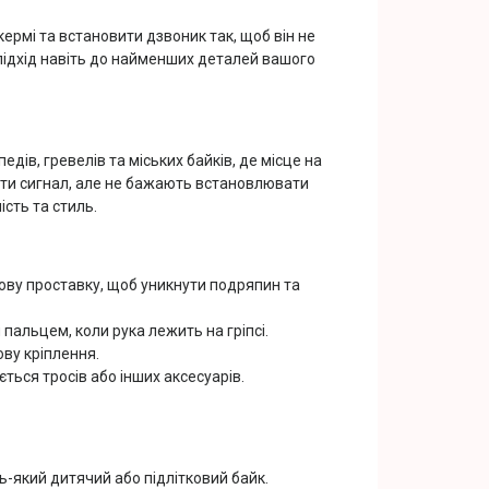
ермі та встановити дзвоник так, щоб він не
підхід навіть до найменших деталей вашого
ів, гревелів та міських байків, де місце на
ати сигнал, але не бажають встановлювати
ість та стиль.
ову проставку, щоб уникнути подряпин та
пальцем, коли рука лежить на гріпсі.
ву кріплення.
ться тросів або інших аксесуарів.
дь-який дитячий або підлітковий байк.