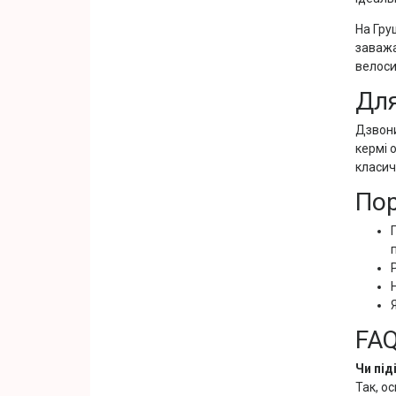
На Гру
заважа
велоси
Для
Дзвони
кермі 
класич
Пор
FA
Чи під
Так, о