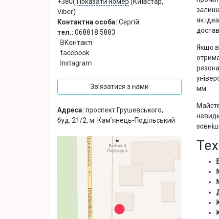
+380(
Показати номер
(Київстар,
залиша
Viber)
як іде
Контактна особа:
Сергій
доставк
тел.:
068818 5883
ВКонтакті
Якщо в
facebook
отрима
Instagram
резона
універ
Зв’язатися з нами
мм.
Майсте
Адреса:
проспект Грушевського,
невиди
буд. 21/2, м. Кам’янець-Подільський
зовніш
Тех