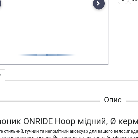
evious
Next
с
Опис
оник ONRIDE Hoop мідний, Ø керм
е стильний, гучний та непомітний аксесуар для вашого велосипед
ання класичного сигналу. Його унікальна кільцеподібна форма доз