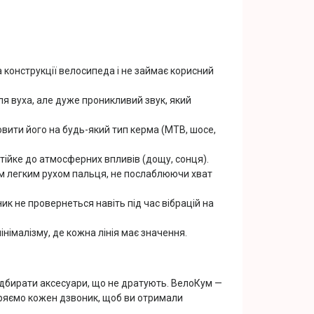
 конструкції велосипеда і не займає корисний
я вуха, але дуже проникливий звук, який
ити його на будь-який тип керма (MTB, шосе,
тійке до атмосферних впливів (дощу, сонця).
м легким рухом пальця, не послаблюючи хват
к не провернеться навіть під час вібрацій на
інімалізму, де кожна лінія має значення.
ідбирати аксесуари, що не дратують. ВелоКум —
віряємо кожен дзвоник, щоб ви отримали