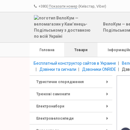
+380(
Показати номер
(Київстар, Viber)
ВелоКум — ве
Подільському
Головна
Товари
Інформаційн
Бесплатный конструктор сайтов в Украине
Вел
Дзвінки та сигнали
Дзвоники ONRIDE
Дзв
Туристичне спорядження
+
Трюкові самокати
+
Електронабори
+
Електровелосипеди
+