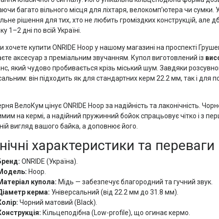
ючи багато вільного місця для ліхтаря, велокомп’ютера чи сумки
альне рішення для тих, хто не любить громіздких конструкцій, але 
у 1–2 дні по всій Україні.
и хочете купити ONRIDE Hoop у нашому магазині на проспекті Грушев
єте аксесуар з преміальним звучанням. Купол виготовлений із
вис
нс, який чудово пробивається крізь міський шум. Завдяки розсувно
сальним: він підходить як для стандартних керм 22.2 мм, так і дл
рня ВелоКум цінує ONRIDE Hoop за надійність та лаконічність. Чор
мим на кермі, а надійний пружинний бойок спрацьовує чітко і з пер
ній вигляд вашого байка, а доповнює його.
нічні характеристики та переваги
Бренд:
ONRIDE (Україна).
Модель:
Hoop.
Матеріал купола:
Мідь — забезпечує благородний та гучний звук.
Діаметр керма:
Універсальний (від 22.2 мм до 31.8 мм).
Колір:
Чорний матовий (Black).
Конструкція:
Кільцеподібна (Low-profile), що огинає кермо.