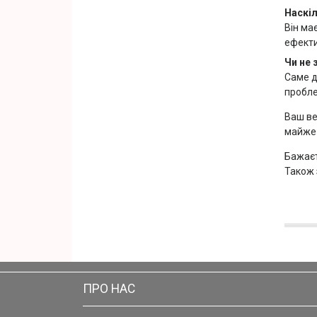
Наскіл
Він ма
ефекти
Чи не 
Саме д
пробле
Ваш ве
майже 
Бажаєт
Також 
ПРО НАС