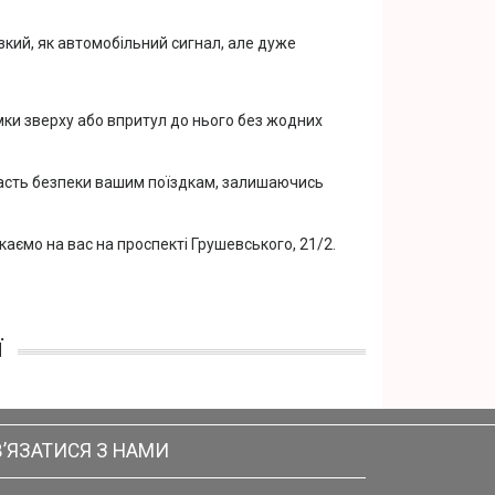
різкий, як автомобільний сигнал, але дуже
мки зверху або впритул до нього без жодних
дасть безпеки вашим поїздкам, залишаючись
аємо на вас на проспекті Грушевського, 21/2.
ї
В’ЯЗАТИСЯ З НАМИ