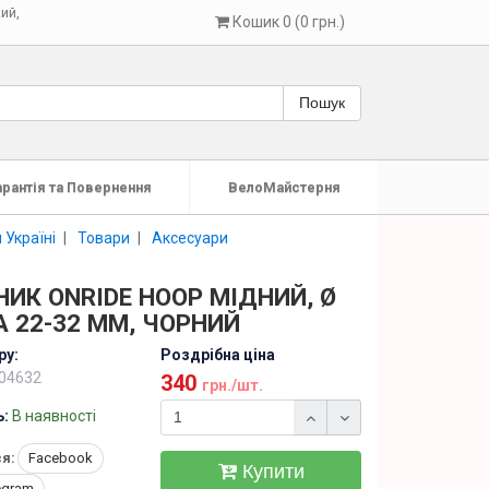
кий
,
Кошик 0 (0 грн.)
Пошук
арантія та Повернення
ВелоМайстерня
 Україні
Товари
Аксесуари
ИК ONRIDE HOOP МІДНИЙ, Ø
 22-32 ММ, ЧОРНИЙ
ру:
Роздрібна ціна
04632
340
грн./шт.
ь:
В наявності
я:
Facebook
Купити
egram