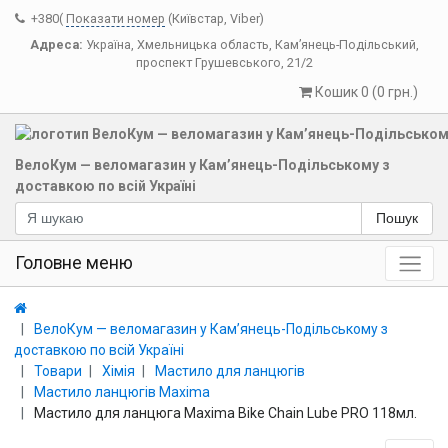
+380(
Показати номер
(Київстар, Viber)
Адреса:
Україна
,
Хмельницька область
,
Кам’янець-Подільський
,
проспект Грушевського, 21/2
Кошик 0 (0 грн.)
ВелоКум — веломагазин у Кам’янець-Подільському з
доставкою по всій Україні
Пошук
Головне меню
ВелоКум — веломагазин у Кам’янець-Подільському з
доставкою по всій Україні
Товари
Хімія
Мастило для ланцюгів
Мастило ланцюгів Maxima
Мастило для ланцюга Maxima Bike Chain Lube PRO 118мл.