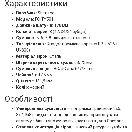
Характеристики
Виробник:
Shimano
Модель:
FC-TY501
Довжина шатунів:
170 мм
Кількість зірок:
3 (42/34/24 зубців)
Сумісність:
6, 7, 8-швидкісні трансмісії
Тип кріплення:
Квадрат (сумісна каретка BB-UN26 /
UN300)
Матеріал зірок:
Сталь
Ширина кареточного вузла:
68/73 мм
Сумісний ланцюг:
HG/UG для 6/7/8 шв.
Чейнлайн:
47,5 мм
Q-factor:
181,5 мм
Колір:
Чорний
Особливості
Універсальна сумісність
— підтримка трансмісій 3x6,
3x7, 3x8 швидкостей, що дозволяє використовувати
систему з більшістю сучасних касет і ланцюгів Shimano.
Сталева конструкція зірок
— високий ресурс служби та