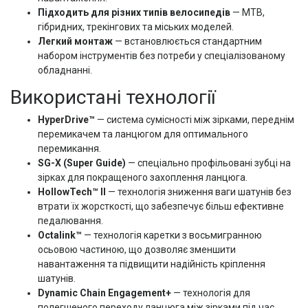
Підходить для різних типів велосипедів
— MTB,
гібридних, трекінгових та міських моделей.
Легкий монтаж
— встановлюється стандартним
набором інструментів без потреби у спеціалізованому
обладнанні.
Використані технології
HyperDrive™
— система сумісності між зірками, переднім
перемикачем та ланцюгом для оптимального
перемикання.
SG-X (Super Guide)
— спеціально профільовані зубці на
зірках для покращеного захоплення ланцюга.
HollowTech™ II
— технологія зниження ваги шатунів без
втрати їх жорсткості, що забезпечує більш ефективне
педалювання.
Octalink™
— технологія каретки з восьмигранною
осьовою частиною, що дозволяє зменшити
навантаження та підвищити надійність кріплення
шатунів.
Dynamic Chain Engagement+
— технологія для
полегшеного переходу ланцюга між зірками під час