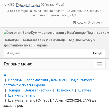
+380(
Показати номер
(Київстар, Viber)
Адреса:
Україна
,
Хмельницька область
,
Кам’янець-Подільський
,
проспект Грушевського, 21/2
Кошик 0 (0 грн.)
ВелоКум — веломагазин у Кам’янець-Подільському з
доставкою по всій Україні
Пошук
Головне меню
ВелоКум — веломагазин у Кам’янець-Подільському з
доставкою по всій Україні
Товари
Велозапчастини
Трансмісія
Шатуни
Шатуни Shimano
Шатуни Shimano FC-TY501, 170мм, 42X34X24, 6/7/8 шв,
захист зірок