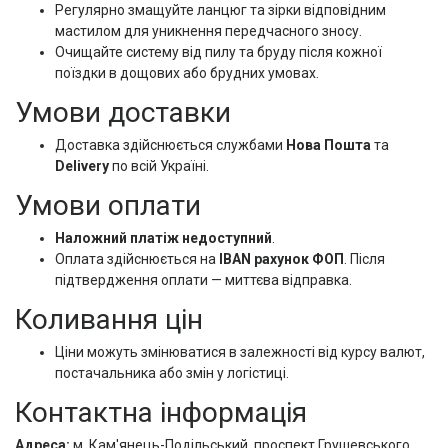
Регулярно змащуйте ланцюг та зірки відповідним
мастилом для уникнення передчасного зносу.
Очищайте систему від пилу та бруду після кожної
поїздки в дощових або брудних умовах.
Умови доставки
Доставка здійснюється службами
Нова Пошта
та
Delivery
по всій Україні.
Умови оплати
Наложний платіж недоступний
.
Оплата здійснюється на
IBAN рахунок ФОП
. Після
підтвердження оплати — миттєва відправка.
Коливання цін
Ціни можуть змінюватися в залежності від курсу валют,
постачальника або змін у логістиці.
Контактна інформація
Адреса:
м. Кам'янець-Подільський, проспект Грушевського