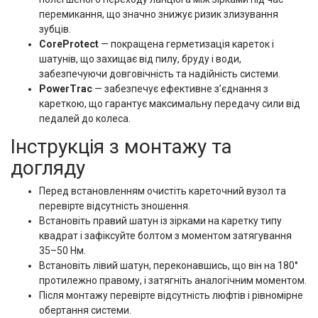
перемикання, що значно знижує ризик злизування
зубців.
CoreProtect
— покращена герметизація кареток і
шатунів, що захищає від пилу, бруду і води,
забезпечуючи довговічність та надійність системи.
PowerTrac
— забезпечує ефективне з’єднання з
кареткою, що гарантує максимальну передачу сили від
педалей до колеса.
Інструкція з монтажу та
догляду
Перед встановленням очистіть кареточний вузол та
перевірте відсутність зношення.
Встановіть правий шатун із зірками на каретку типу
квадрат і зафіксуйте болтом з моментом затягування
35–50 Нм.
Встановіть лівий шатун, переконавшись, що він на 180°
протилежно правому, і затягніть аналогічним моментом.
Після монтажу перевірте відсутність люфтів і рівномірне
обертання системи.