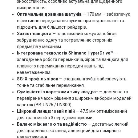
зносостійкість, особливо актуальна для щоденного
використання.
Оптимальна довжина шатунів
— 170 мм — забезпечує
ефективне передавання зусиль при педалюванні та
підходить для більшості райдерів.
Захист ланцюга
— пластиковий кожух запобігає
забрудненню одягу та потраплянню сторонніх
предметів у механізм.
Інтегрована технологія Shimano HyperDrive™
—
злагоджена робота перемикача, зірок та ланцюга для
плавного перемикання передач навіть під
навантаженням.
SG-X профіль зірок
— спеціальні зубці забезпечують
точне та стабільне перемикання.
Сумісність із каретками типу квадрат
— доступне та
перевірене часом рішення з широким вибором моделей
кареток (BB-UN26 / UN300).
Широкий ланцюговий ліній
— 47.5 мм оптимізований
для трансмісій з 3 передніми зірками.
Баланс між вагою та надійністю
— достатньо легкий
для щоденного катання, але міцний для помірного
навантаження.