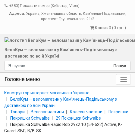
+380(
Показати номер
(Київстар, Viber)
Адреса:
Україна
,
Хмельницька область
,
Кам’янець-Подільський
,
проспект Грушевського, 21/2
Кошик 0 (0 грн.)
ВелоКум — веломагазин у Кам’янець-Подільському з
доставкою по всій Україні
Пошук
Головне меню
Конструктор интернет магазина в Украине
ВелоКум — веломагазин у Кам’янець-Подільському з
доставкою по всій Україні
Товари
Велозапчастини
Колесні частини
Покришки
Покришки Schwalbe
29 Покришки Schwalbe
Покришка Schwalbe Rapid Rob 29x2.10 (54-622) Active, K-
Guard, SBC, B/B-SK