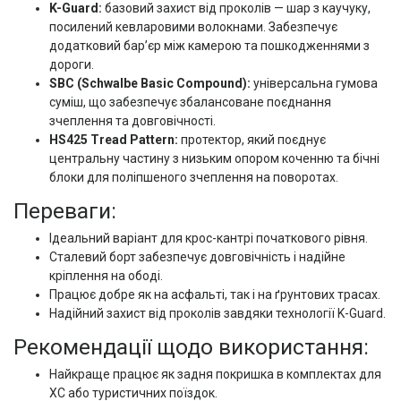
K-Guard:
базовий захист від проколів — шар з каучуку,
посилений кевларовими волокнами. Забезпечує
додатковий бар’єр між камерою та пошкодженнями з
дороги.
SBC (Schwalbe Basic Compound):
універсальна гумова
суміш, що забезпечує збалансоване поєднання
зчеплення та довговічності.
HS425 Tread Pattern:
протектор, який поєднує
центральну частину з низьким опором коченню та бічні
блоки для поліпшеного зчеплення на поворотах.
Переваги:
Ідеальний варіант для крос-кантрі початкового рівня.
Сталевий борт забезпечує довговічність і надійне
кріплення на ободі.
Працює добре як на асфальті, так і на ґрунтових трасах.
Надійний захист від проколів завдяки технології K-Guard.
Рекомендації щодо використання:
Найкраще працює як задня покришка в комплектах для
XC або туристичних поїздок.