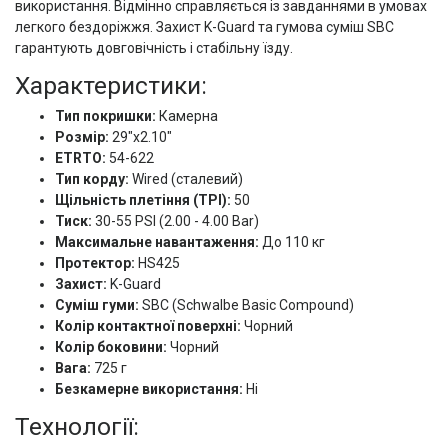
використання. Відмінно справляється із завданнями в умовах
легкого бездоріжжя. Захист K-Guard та гумова суміш SBC
гарантують довговічність і стабільну їзду.
Характеристики:
Тип покришки:
Камерна
Розмір:
29"x2.10"
ETRTO:
54-622
Тип корду:
Wired (сталевий)
Щільність плетіння (TPI):
50
Тиск:
30-55 PSI (2.00 - 4.00 Bar)
Максимальне навантаження:
До 110 кг
Протектор:
HS425
Захист:
K-Guard
Суміш гуми:
SBC (Schwalbe Basic Compound)
Колір контактної поверхні:
Чорний
Колір боковини:
Чорний
Вага:
725 г
Безкамерне використання:
Ні
Технології: