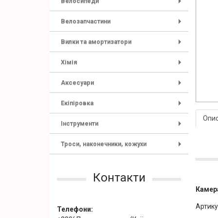
Велосипеди
+
Велозапчастини
+
Вилки та амортизатори
+
Хімія
+
Аксесуари
+
Екіпіровка
+
Опи
Інструменти
+
Троси, наконечники, кожухи
+
Контакти
Камера
Артику
Телефони: