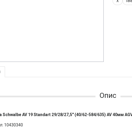
X
Tel
с
Опис
 Schwalbe AV 19 Standart 29/28/27,5" (40/62-584/635) AV 40мм AG
л: 10430340