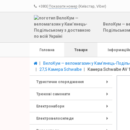
+380(
Показати номер
(Київстар, Viber)
ВелоКум — ве
Подільському
Головна
Товари
Інформаційн
ВелоКум — веломагазин у Кам’янець-Подільс
27,5 Камера Schwalbe
Камера Schwalbe AV 1
Туристичне спорядження
+
Трюкові самокати
+
Електронабори
+
Електровелосипеди
+