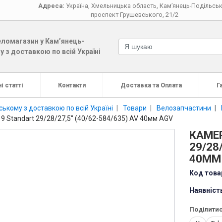
Адреса:
Україна
,
Хмельницька область
,
Кам’янець-Подільсь
проспект Грушевського, 21/2
ломагазин у Кам’янець-
 з доставкою по всій Україні
і статті
Контакти
Доставка та Оплата
Г
ькому з доставкою по всій Україні
Товари
Велозапчастини
9 Standart 29/28/27,5" (40/62-584/635) AV 40мм AGV
КАМЕР
29/28/
40ММ
Код това
Наявніст
Поділитис