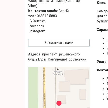
+380(
Показати номер
(Київстар,
Опис:
Viber)
Контактна особа:
Сергій
Камера
тел.:
068818 5883
для об
ВКонтакті
бутилу
facebook
Харак
Instagram
Зв’язатися з нами
Адреса:
проспект Грушевського,
буд. 21/2, м. Кам’янець-Подільський
Увага:
Конта