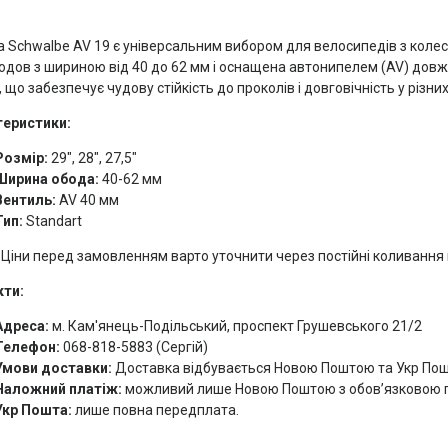
 Schwalbe AV 19 є універсальним вибором для велосипедів з колесам
одов з шириною від 40 до 62 мм і оснащена автонипелем (AV) довж
, що забезпечує чудову стійкість до проколів і довговічність у різни
теристики:
Розмір:
29", 28", 27,5"
Ширина обода:
40-62 мм
Вентиль:
AV 40 мм
Тип:
Standart
Ціни перед замовленням варто уточнити через постійні коливання 
кти:
Адреса:
м. Кам'янець-Подільський, проспект Грушевського 21/2
Телефон:
068-818-5883 (Сергій)
Умови доставки:
Доставка відбувається Новою Поштою та Укр По
Наложний платіж:
можливий лише Новою Поштою з обов’язковою п
Укр Пошта:
лише повна передплата.