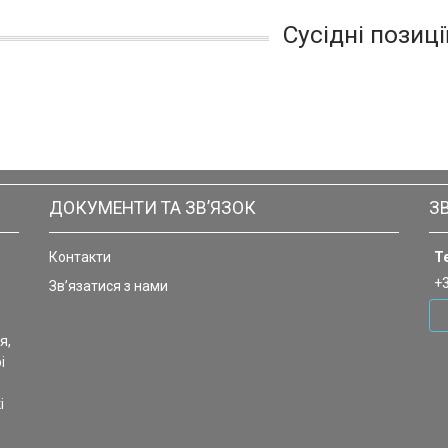
Сусідні позиці
ДОКУМЕНТИ ТА ЗВ’ЯЗОК
З
Контакти
Т
+
Зв’язатися з нами
я,
і
і