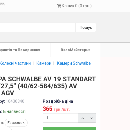
кий
,
Кошик 0 (0 грн.)
Пошук
арантія та Повернення
ВелоМайстерня
Колесні частини
Камери
Камери Schwalbe
А SCHWALBE AV 19 STANDART
27,5" (40/62-584/635) AV
 AGV
ру:
10430340
Роздрібна ціна
365
грн./шт.
ь:
В наявності
я:
Facebook