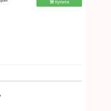
egram
Купити
V