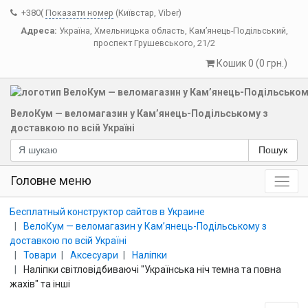
+380(
Показати номер
(Київстар, Viber)
Адреса:
Україна
,
Хмельницька область
,
Кам’янець-Подільський
,
проспект Грушевського, 21/2
Кошик 0 (0 грн.)
ВелоКум — веломагазин у Кам’янець-Подільському з
доставкою по всій Україні
Пошук
Головне меню
Бесплатный конструктор сайтов в Украине
ВелоКум — веломагазин у Кам’янець-Подільському з
доставкою по всій Україні
Товари
Аксесуари
Наліпки
Наліпки світловідбиваючі "Українська ніч темна та повна
жахів" та інші