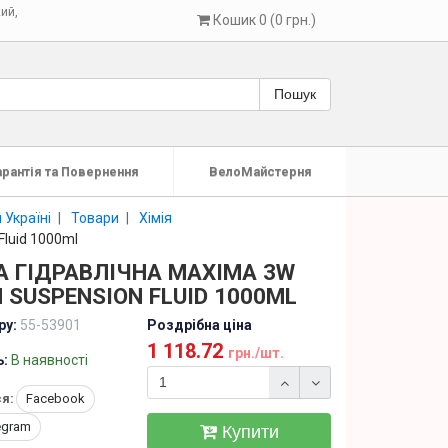
кий
,
Кошик 0 (0 грн.)
Пошук
арантія та Повернення
ВелоМайстерня
 Україні
Товари
Хімія
Fluid 1000ml
А ГІДРАВЛІЧНА MAXIMA 3W
 SUSPENSION FLUID 1000ML
ру:
55-53901
Роздрібна ціна
1 118.72
грн./шт.
ь:
В наявності
я:
Facebook
egram
Купити