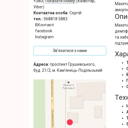
+380(
Показати номер
(Київстар,
Maxima
Viber)
аморти
Контактна особа:
Сергій
Опи
тел.:
068818 5883
ВКонтакті
Maxima
facebook
демпфе
Instagram
та заб
підтри
Зв’язатися з нами
Хар
Адреса:
проспект Грушевського,
буд. 21/2, м. Кам’янець-Подільський
Техн