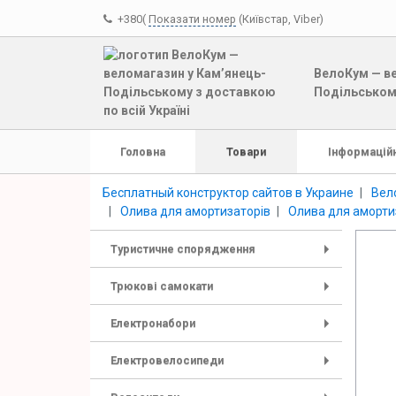
+380(
Показати номер
(Київстар, Viber)
ВелоКум — ве
Подільському
Головна
Товари
Інформаційн
Бесплатный конструктор сайтов в Украине
Вел
Олива для амортизаторів
Олива для аморти
Туристичне спорядження
+
Трюкові самокати
+
Електронабори
+
Електровелосипеди
+